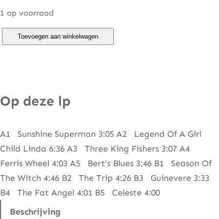
1 op voorraad
D
Toevoegen aan winkelwagen
o
n
o
v
Op deze lp
a
n
A1 Sunshine Superman 3:05 A2 Legend Of A Girl
–
Child Linda 6:36 A3 Three King Fishers 3:07 A4
S
Ferris Wheel 4:03 A5 Bert’s Blues 3:46 B1 Season Of
u
The Witch 4:46 B2 The Trip 4:26 B3 Guinevere 3:33
n
B4 The Fat Angel 4:01 B5 Celeste 4:00
s
h
Beschrijving