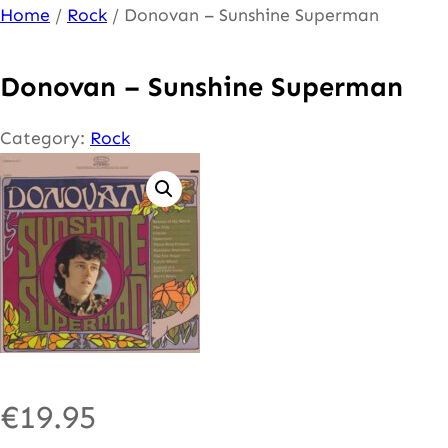
Ga
Home
/
Rock
/ Donovan – Sunshine Superman
naar
de
Donovan – Sunshine Superman
inhoud
Category:
Rock
€
19.95