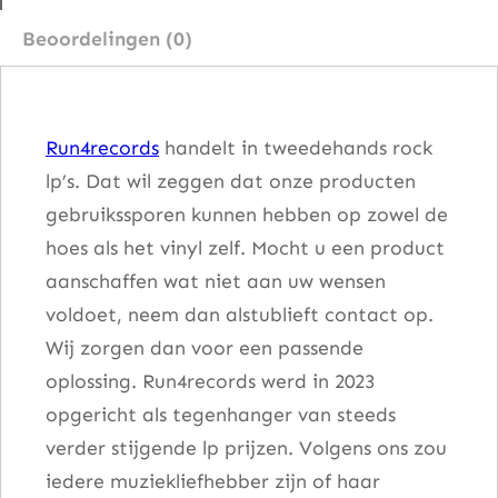
i
Beoordelingen (0)
n
e
S
Run4records
handelt in tweedehands rock
u
lp’s. Dat wil zeggen dat onze producten
p
gebruikssporen kunnen hebben op zowel de
e
hoes als het vinyl zelf. Mocht u een product
r
aanschaffen wat niet aan uw wensen
m
voldoet, neem dan alstublieft contact op.
a
Wij zorgen dan voor een passende
n
oplossing. Run4records werd in 2023
a
opgericht als tegenhanger van steeds
a
verder stijgende lp prijzen. Volgens ons zou
n
iedere muziekliefhebber zijn of haar
t