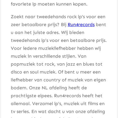
favoriete lp moeten kunnen kopen.
a
l
Zoekt naar tweedehands rock lp’s voor een
zeer betaalbare prijs? Bij
Run4records
bent
u aan het juiste adres. Wij bieden
tweedehands lp’s voor een betaalbare prijs.
Voor iedere muziekliefhebber hebben wij
muziek in verschillende stijlen. Van
popmuziek tot rock, van jazz en blues tot
disco en soul muziek. Of bent u meer een
liefhebber van country of muziek van eigen
bodem. Onze NL afdeling heeft de
prachtigste elpees. Run4records heeft het
allemaal. Verzamel lp’s, muziek uit films en
tv series. En wat dacht u van onze afdeling