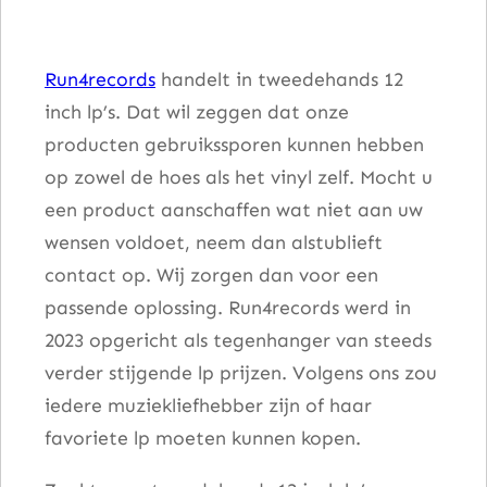
u
m
Run4records
handelt in tweedehands 12
e
inch lp’s. Dat wil zeggen dat onze
8
producten gebruikssporen kunnen hebben
)
op zowel de hoes als het vinyl zelf. Mocht u
a
een product aanschaffen wat niet aan uw
a
wensen voldoet, neem dan alstublieft
n
contact op. Wij zorgen dan voor een
t
passende oplossing. Run4records werd in
a
2023 opgericht als tegenhanger van steeds
l
verder stijgende lp prijzen. Volgens ons zou
iedere muziekliefhebber zijn of haar
favoriete lp moeten kunnen kopen.