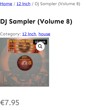
Ga
Home
/
12 inch
/ DJ Sampler (Volume 8)
naar
de
DJ Sampler (Volume 8)
inhoud
Category:
12 inch
, 
house
12 inch
€
7.95