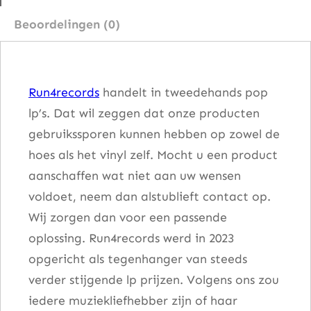
e
Beoordelingen (0)
r
i
c
Run4records
handelt in tweedehands pop
a
lp’s. Dat wil zeggen dat onze producten
n
gebruikssporen kunnen hebben op zowel de
D
hoes als het vinyl zelf. Mocht u een product
r
aanschaffen wat niet aan uw wensen
e
voldoet, neem dan alstublieft contact op.
a
Wij zorgen dan voor een passende
m
oplossing. Run4records werd in 2023
a
opgericht als tegenhanger van steeds
a
verder stijgende lp prijzen. Volgens ons zou
n
iedere muziekliefhebber zijn of haar
t