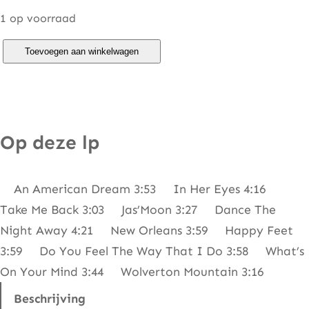
1 op voorraad
D
Toevoegen aan winkelwagen
i
r
t
B
Op deze lp
a
n
An American Dream 3:53 In Her Eyes 4:16
d
Take Me Back 3:03 Jas’Moon 3:27 Dance The
–
Night Away 4:21 New Orleans 3:59 Happy Feet
A
3:59 Do You Feel The Way That I Do 3:58 What’s
n
On Your Mind 3:44 Wolverton Mountain 3:16
A
m
Beschrijving