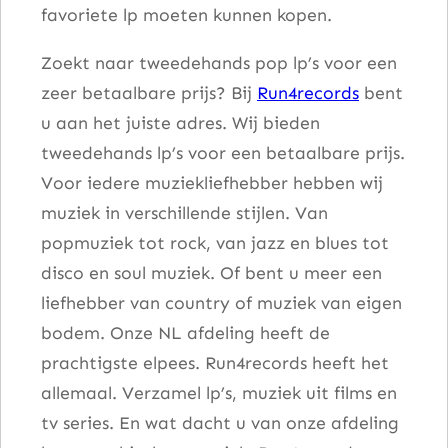
favoriete lp moeten kunnen kopen.
a
l
Zoekt naar tweedehands pop lp’s voor een
zeer betaalbare prijs? Bij
Run4records
bent
u aan het juiste adres. Wij bieden
tweedehands lp’s voor een betaalbare prijs.
Voor iedere muziekliefhebber hebben wij
muziek in verschillende stijlen. Van
popmuziek tot rock, van jazz en blues tot
disco en soul muziek. Of bent u meer een
liefhebber van country of muziek van eigen
bodem. Onze NL afdeling heeft de
prachtigste elpees. Run4records heeft het
allemaal. Verzamel lp’s, muziek uit films en
tv series. En wat dacht u van onze afdeling