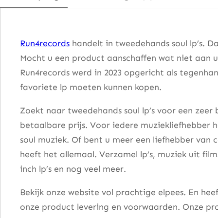
v
e
S
Run4records
handelt in tweedehands soul lp’s. D
o
Mocht u een product aanschaffen wat niet aan u
n
Run4records werd in 2023 opgericht als tegenhang
g
favoriete lp moeten kunnen kopen.
s
a
Zoekt naar tweedehands soul lp’s voor een zeer b
a
betaalbare prijs. Voor iedere muziekliefhebber he
n
soul muziek. Of bent u meer een liefhebber van 
t
heeft het allemaal. Verzamel lp’s, muziek uit fi
a
inch lp’s en nog veel meer.
l
Bekijk onze website vol prachtige elpees. En he
onze product levering en voorwaarden. Onze pro