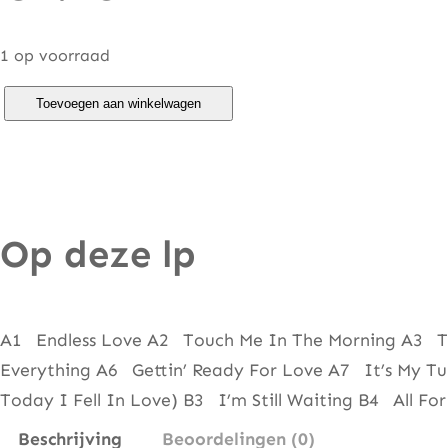
1 op voorraad
D
Toevoegen aan winkelwagen
i
a
n
a
Op deze lp
R
o
s
s
A1 Endless Love A2 Touch Me In The Morning A3 
–
Everything A6 Gettin’ Ready For Love A7 It’s My T
L
Today I Fell In Love) B3 I’m Still Waiting B4 Al
o
Beschrijving
Beoordelingen (0)