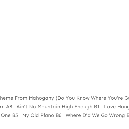
Theme From Mahogany (Do You Know Where You’re G
urn A8 Ain’t No Mountain High Enough B1 Love Hango
l For One B5 My Old Piano B6 Where Did We Go Wron