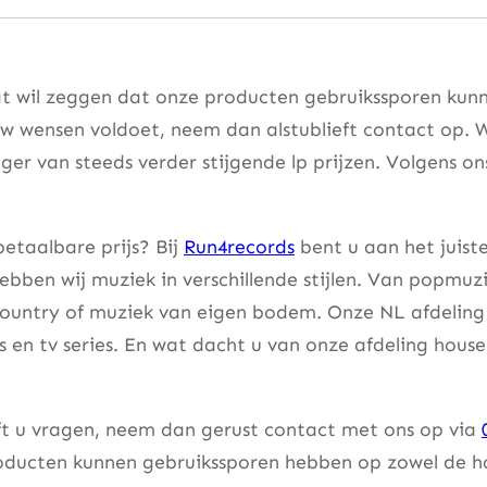
at wil zeggen dat onze producten gebruikssporen kunne
w wensen voldoet, neem dan alstublieft contact op. W
er van steeds verder stijgende lp prijzen. Volgens on
etaalbare prijs? Bij
Run4records
bent u aan het juist
bben wij muziek in verschillende stijlen. Van popmuzi
country of muziek van eigen bodem. Onze NL afdeling 
lms en tv series. En wat dacht u van onze afdeling hou
eft u vragen, neem dan gerust contact met ons op via
ducten kunnen gebruikssporen hebben op zowel de hoes