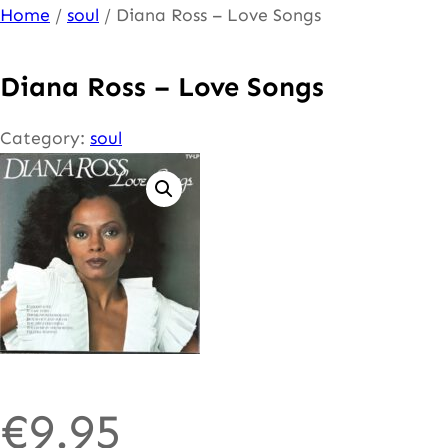
Ga
Home
/
soul
/ Diana Ross – Love Songs
naar
de
Diana Ross – Love Songs
inhoud
Category:
soul
€
9.95