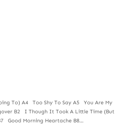
oing To) A4 Too Shy To Say A5 You Are My
ver B2 I Though It Took A Little Time (But
g B7 Good Morning Heartache B8…