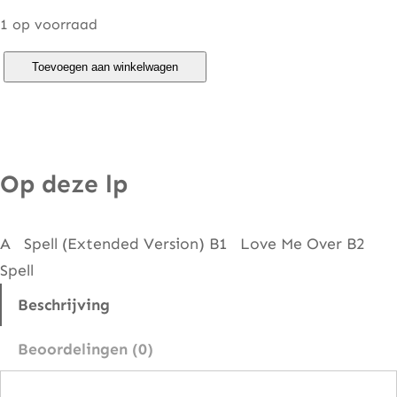
1 op voorraad
D
Toevoegen aan winkelwagen
e
o
n
E
Op deze lp
s
t
A Spell (Extended Version) B1 Love Me Over B2
u
Spell
s
–
Beschrijving
S
Beoordelingen (0)
p
e