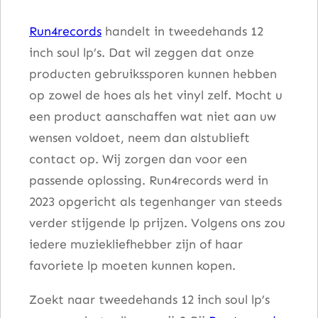
l
Run4records
handelt in tweedehands 12
l
inch soul lp’s. Dat wil zeggen dat onze
a
producten gebruikssporen kunnen hebben
a
op zowel de hoes als het vinyl zelf. Mocht u
n
een product aanschaffen wat niet aan uw
t
wensen voldoet, neem dan alstublieft
a
contact op. Wij zorgen dan voor een
l
passende oplossing. Run4records werd in
2023 opgericht als tegenhanger van steeds
verder stijgende lp prijzen. Volgens ons zou
iedere muziekliefhebber zijn of haar
favoriete lp moeten kunnen kopen.
Zoekt naar tweedehands 12 inch soul lp’s