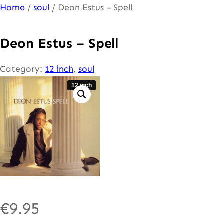
Ga
Home
/
soul
/ Deon Estus – Spell
naar
de
Deon Estus – Spell
inhoud
Category:
12 inch
, 
soul
12 inch
€
9.95