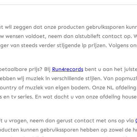
t wil zeggen dat onze producten gebruikssporen kunne
w wensen voldoet, neem dan alstublieft contact op. W
er van steeds verder stijgende lp prijzen. Volgens on
etaalbare prijs? Bij
Run4records
bent u aan het juist
bben wij muziek in verschillende stijlen. Van popmuzi
country of muziek van eigen bodem. Onze NL afdeling 
lms en tv series. En wat dacht u van onze afdeling hou
eft u vragen, neem dan gerust contact met ons op via
ducten kunnen gebruikssporen hebben op zowel de hoes