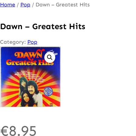
Ga
Home
/
Pop
/ Dawn – Greatest Hits
naar
de
Dawn – Greatest Hits
inhoud
Category:
Pop
€
8.95