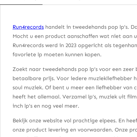
t
H
i
Run4records
handelt in tweedehands pop lp’s. Da
t
Mocht u een product aanschaffen wat niet aan u
s
Run4records werd in 2023 opgericht als tegenhang
a
favoriete lp moeten kunnen kopen.
a
n
Zoekt naar tweedehands pop lp’s voor een zeer b
t
betaalbare prijs. Voor iedere muziekliefhebber he
a
soul muziek. Of bent u meer een liefhebber van 
l
heeft het allemaal. Verzamel lp’s, muziek uit fi
inch lp’s en nog veel meer.
Bekijk onze website vol prachtige elpees. En he
onze product levering en voorwaarden. Onze pro