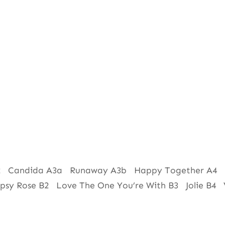
) A2 Candida A3a Runaway A3b Happy Together A4 
psy Rose B2 Love The One You’re With B3 Jolie B4