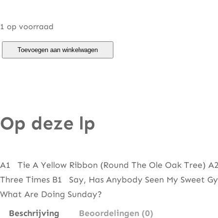
1 op voorraad
D
Toevoegen aan winkelwagen
a
w
n
–
Op deze lp
G
r
e
a
A1 Tie A Yellow Ribbon (Round The Ole Oak Tree
t
Three Times B1 Say, Has Anybody Seen My Sweet Gy
e
What Are Doing Sunday?
s
Beschrijving
Beoordelingen (0)