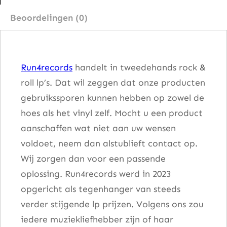
o
Beoordelingen (0)
c
k
p
Run4records
handelt in tweedehands rock &
i
roll lp’s. Dat wil zeggen dat onze producten
l
gebruikssporen kunnen hebben op zowel de
e
hoes als het vinyl zelf. Mocht u een product
a
aanschaffen wat niet aan uw wensen
a
voldoet, neem dan alstublieft contact op.
n
Wij zorgen dan voor een passende
t
oplossing. Run4records werd in 2023
a
opgericht als tegenhanger van steeds
l
verder stijgende lp prijzen. Volgens ons zou
iedere muziekliefhebber zijn of haar