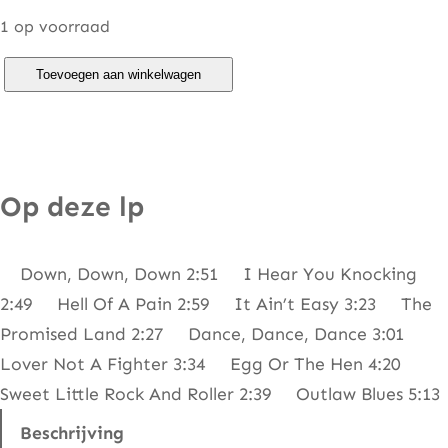
1 op voorraad
D
Toevoegen aan winkelwagen
a
v
e
E
Op deze lp
d
m
Down, Down, Down 2:51 I Hear You Knocking
u
2:49 Hell Of A Pain 2:59 It Ain’t Easy 3:23 The
n
Promised Land 2:27 Dance, Dance, Dance 3:01
d
Lover Not A Fighter 3:34 Egg Or The Hen 4:20
s
Sweet Little Rock And Roller 2:39 Outlaw Blues 5:13
–
R
Beschrijving