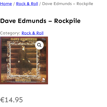
Ga
Home
/
Rock & Roll
/ Dave Edmunds – Rockpile
naar
de
Dave Edmunds – Rockpile
inhoud
Category:
Rock & Roll
€
14.95