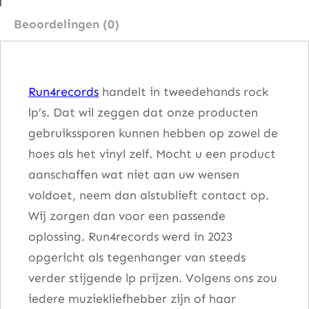
ă
Beoordelingen (0)
n
f
o
Run4records
handelt in tweedehands rock
u
lp’s. Dat wil zeggen dat onze producten
r
gebruikssporen kunnen hebben op zowel de
s
hoes als het vinyl zelf. Mocht u een product
ā
aanschaffen wat niet aan uw wensen
y
voldoet, neem dan alstublieft contact op.
s
Wij zorgen dan voor een passende
a
oplossing. Run4records werd in 2023
a
opgericht als tegenhanger van steeds
n
verder stijgende lp prijzen. Volgens ons zou
t
iedere muziekliefhebber zijn of haar
a