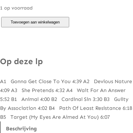
1 op voorraad
D
Toevoegen aan winkelwagen
a
l
b
e
Op deze lp
l
l
A1 Gonna Get Close To You 4:39 A2 Devious Nature
o
4:09 A3 She Pretends 4:32 A4 Wait For An Answer
–
5:52 B1 Animal 4:00 B2 Cardinal Sin 3:30 B3 Guilty
W
By Association 4:02 B4 Path Of Least Resistance 6:18
h
B5 Target (My Eyes Are Aimed At You) 6:07
ō
m
Beschrijving