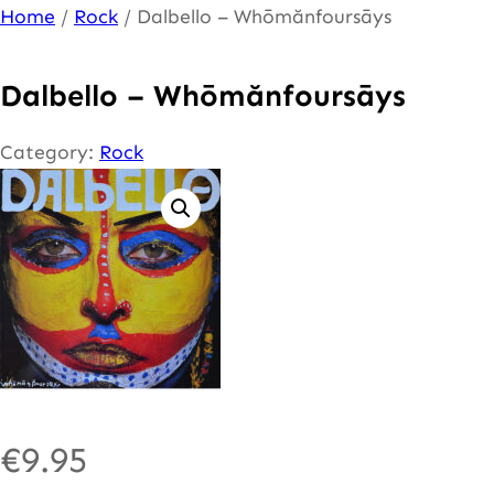
Ga
Home
/
Rock
/ Dalbello – Whōmănfoursāys
naar
de
Dalbello – Whōmănfoursāys
inhoud
Category:
Rock
€
9.95