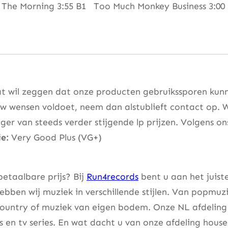
 The Morning 3:55 B1 Too Much Monkey Business 3:00 
t wil zeggen dat onze producten gebruikssporen kunne
w wensen voldoet, neem dan alstublieft contact op. W
er van steeds verder stijgende lp prijzen. Volgens on
e:
Very Good Plus (VG+)
etaalbare prijs? Bij
Run4records
bent u aan het juist
bben wij muziek in verschillende stijlen. Van popmuzi
country of muziek van eigen bodem. Onze NL afdeling 
lms en tv series. En wat dacht u van onze afdeling hou