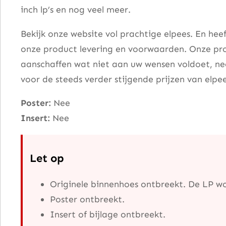
o
inch lp’s en nog veel meer.
n
Bekijk onze website vol prachtige elpees. En he
B
onze product levering en voorwaarden. Onze pro
r
aanschaffen wat niet aan uw wensen voldoet, nee
u
voor de steeds verder stijgende prijzen van elpee
c
e
Poster:
Nee
&
Insert:
Nee
B
a
Let op
k
e
Originele binnenhoes ontbreekt. De LP w
r
Poster ontbreekt.
a
Insert of bijlage ontbreekt.
a