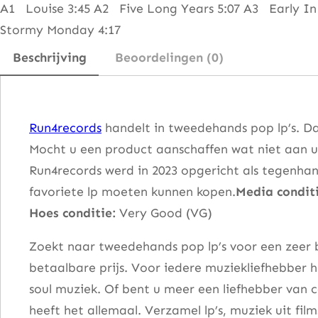
r
A1 Louise 3:45 A2 Five Long Years 5:07 A3 Early In
l
Stormy Monday 4:17
y
Beschrijving
Beoordelingen (0)
C
r
e
Run4records
handelt in tweedehands pop lp’s. Da
a
Mocht u een product aanschaffen wat niet aan u
m
Run4records werd in 2023 opgericht als tegenhang
O
favoriete lp moeten kunnen kopen.
Media conditi
f
Hoes conditie:
Very Good (VG)
C
l
Zoekt naar tweedehands pop lp’s voor een zeer b
a
betaalbare prijs. Voor iedere muziekliefhebber he
p
soul muziek. Of bent u meer een liefhebber van 
t
heeft het allemaal. Verzamel lp’s, muziek uit fi