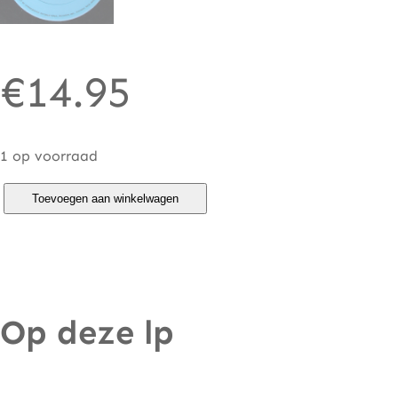
€
14.95
1 op voorraad
C
Toevoegen aan winkelwagen
r
e
a
m
Op deze lp
–
E
a