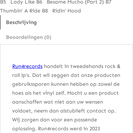
B5 Lady Like B6 Besame Mucho (Part 2) B7
b
Thumbin’ A Ride B8 Ridin’ Hood
i
n
Beschrijving
'
Beoordelingen (0)
A
R
i
Run4records
handelt in tweedehands rock &
d
roll lp’s. Dat wil zeggen dat onze producten
e
gebruikssporen kunnen hebben op zowel de
a
hoes als het vinyl zelf. Mocht u een product
a
aanschaffen wat niet aan uw wensen
n
voldoet, neem dan alstublieft contact op.
t
Wij zorgen dan voor een passende
a
oplossing. Run4records werd in 2023
l