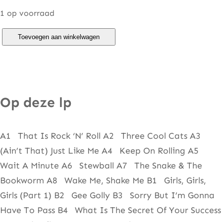
1 op voorraad
C
Toevoegen aan winkelwagen
o
a
s
t
Op deze lp
e
r
A1 That Is Rock ‘N’ Roll A2 Three Cool Cats A3
s
(Ain’t That) Just Like Me A4 Keep On Rolling A5
–
Wait A Minute A6 Stewball A7 The Snake & The
T
Bookworm A8 Wake Me, Shake Me B1 Girls, Girls,
h
Girls (Part 1) B2 Gee Golly B3 Sorry But I’m Gonna
u
Have To Pass B4 What Is The Secret Of Your Success
m