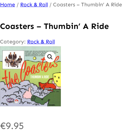
Ga
Home
/
Rock & Roll
/ Coasters – Thumbin’ A Ride
naar
de
Coasters – Thumbin’ A Ride
inhoud
Category:
Rock & Roll
€
9.95