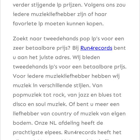
verder stijgende lp prijzen. Volgens ons zou
a
iedere muziekliefhebber zijn of haar
n
favoriete lp moeten kunnen kopen.
t
a
Zoekt naar tweedehands pop lp’s voor een
l
zeer betaalbare prijs? Bij
Run4records
bent
u aan het juiste adres. Wij bieden
tweedehands lp’s voor een betaalbare prijs.
Voor iedere muziekliefhebber hebben wij
muziek in verschillende stijlen. Van
popmuziek tot rock, van jazz en blues tot
disco en soul muziek. Of bent u meer een
liefhebber van country of muziek van eigen
bodem. Onze NL afdeling heeft de
prachtigste elpees. Run4records heeft het