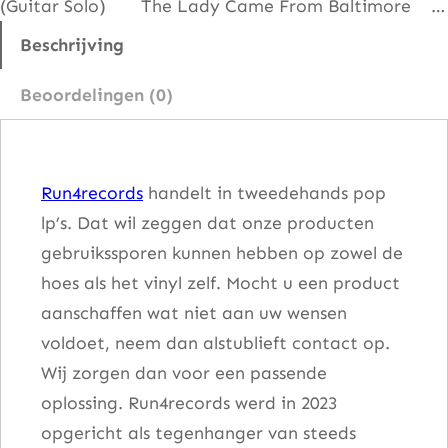
(Guitar Solo) The Lady Came From Baltimore …
e
T
Beschrijving
a
Beoordelingen (0)
l
k
O
Run4records
handelt in tweedehands pop
f
lp’s. Dat wil zeggen dat onze producten
T
gebruikssporen kunnen hebben op zowel de
h
hoes als het vinyl zelf. Mocht u een product
e
aanschaffen wat niet aan uw wensen
T
voldoet, neem dan alstublieft contact op.
o
Wij zorgen dan voor een passende
w
oplossing. Run4records werd in 2023
n
opgericht als tegenhanger van steeds
a