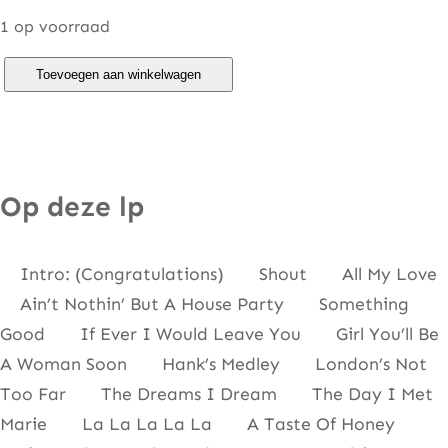
1 op voorraad
C
Toevoegen aan winkelwagen
l
i
f
f
Op deze lp
L
i
Intro: (Congratulations) Shout All My Love
v
Ain’t Nothin’ But A House Party Something
e
Good If Ever I Would Leave You Girl You’ll Be
A
A Woman Soon Hank’s Medley London’s Not
t
Too Far The Dreams I Dream The Day I Met
T
Marie La La La La La A Taste Of Honey
h