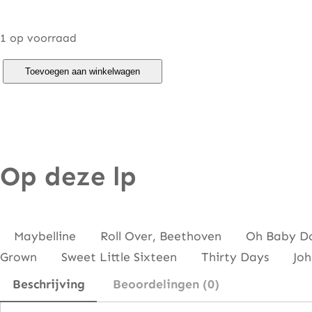
1 op voorraad
C
Toevoegen aan winkelwagen
h
u
c
k
Op deze lp
B
e
r
r
Maybelline Roll Over, Beethoven Oh Baby D
y
Grown Sweet Little Sixteen Thirty Days John
–
Beschrijving
Beoordelingen (0)
M