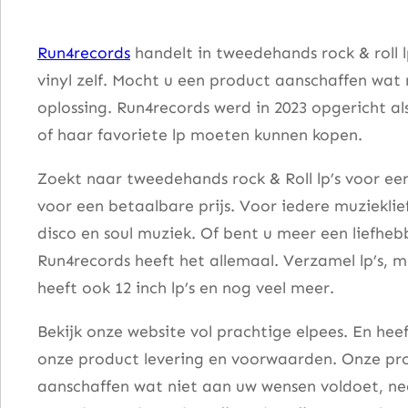
o
r
Run4records
handelt in tweedehands rock & roll 
e
vinyl zelf. Mocht u een product aanschaffen wat
C
oplossing. Run4records werd in 2023 opgericht al
h
of haar favoriete lp moeten kunnen kopen.
u
c
Zoekt naar tweedehands rock & Roll lp’s voor een
k
voor een betaalbare prijs. Voor iedere muzieklie
B
disco en soul muziek. Of bent u meer een liefhe
e
Run4records heeft het allemaal. Verzamel lp’s, m
r
heeft ook 12 inch lp’s en nog veel meer.
r
Bekijk onze website vol prachtige elpees. En he
y
onze product levering en voorwaarden. Onze pro
a
aanschaffen wat niet aan uw wensen voldoet, nee
a