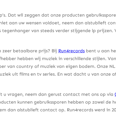
lp’s. Dat wil zeggen dat onze producten gebruiksspor
 niet aan uw wensen voldoet, neem dan alstublieft co
s tegenhanger van steeds verder stijgende lp prijzen. 
 zeer betaalbare prijs? Bij
Run4records
bent u aan het
fhebber hebben wij muziek in verschillende stijlen. Va
bber van country of muziek van eigen bodem. Onze NL 
uziek uit films en tv series. En wat dacht u van onze 
eft u vragen, neem dan gerust contact met ons op via
ducten kunnen gebruikssporen hebben op zowel de hoes
m dan alstublieft contact op. Run4records werd in 20