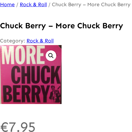
Ga
Home
/
Rock & Roll
/ Chuck Berry – More Chuck Berry
naar
de
Chuck Berry – More Chuck Berry
inhoud
Category:
Rock & Roll
€
7.95