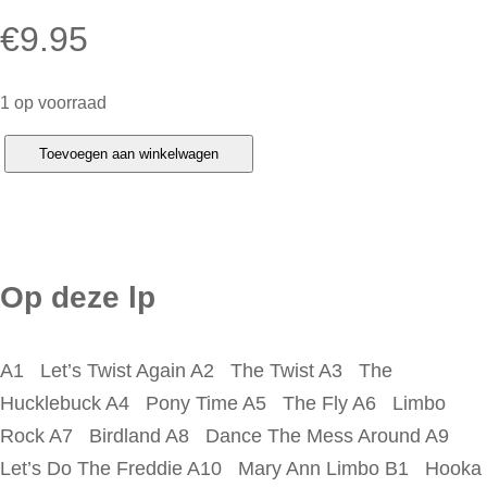
€
9.95
1 op voorraad
C
Toevoegen aan winkelwagen
h
u
b
b
Op deze lp
y
C
A1 Let’s Twist Again A2 The Twist A3 The
h
Hucklebuck A4 Pony Time A5 The Fly A6 Limbo
e
Rock A7 Birdland A8 Dance The Mess Around A9
c
Let’s Do The Freddie A10 Mary Ann Limbo B1 Hooka
k