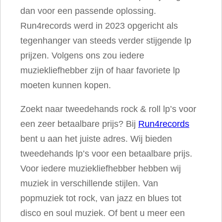
dan voor een passende oplossing.
a
Run4records werd in 2023 opgericht als
i
tegenhanger van steeds verder stijgende lp
n
prijzen. Volgens ons zou iedere
a
muziekliefhebber zijn of haar favoriete lp
a
moeten kunnen kopen.
n
t
Zoekt naar tweedehands rock & roll lp’s voor
a
een zeer betaalbare prijs? Bij
Run4records
l
bent u aan het juiste adres. Wij bieden
tweedehands lp’s voor een betaalbare prijs.
Voor iedere muziekliefhebber hebben wij
muziek in verschillende stijlen. Van
popmuziek tot rock, van jazz en blues tot
disco en soul muziek. Of bent u meer een