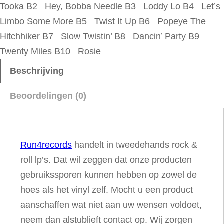
Tooka B2 Hey, Bobba Needle B3 Loddy Lo B4 Let’s
e
Limbo Some More B5 Twist It Up B6 Popeye The
r
Hitchhiker B7 Slow Twistin’ B8 Dancin’ Party B9
–
Twenty Miles B10 Rosie
L
e
Beschrijving
t
Beoordelingen (0)
'
s
T
Run4records
handelt in tweedehands rock &
w
roll lp’s. Dat wil zeggen dat onze producten
i
gebruikssporen kunnen hebben op zowel de
s
hoes als het vinyl zelf. Mocht u een product
t
aanschaffen wat niet aan uw wensen voldoet,
A
neem dan alstublieft contact op. Wij zorgen
g