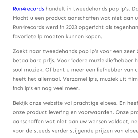
c
Run4records
handelt in tweedehands pop lp’s. Da
i
Mocht u een product aanschaffen wat niet aan u
a
Run4records werd in 2023 opgericht als tegenhang
l
favoriete lp moeten kunnen kopen.
M
i
Zoekt naar tweedehands pop lp’s voor een zeer b
n
betaalbare prijs. Voor iedere muziekliefhebber he
i
soul muziek. Of bent u meer een liefhebber van 
A
heeft het allemaal. Verzamel lp’s, muziek uit fi
l
inch lp’s en nog veel meer.
b
Bekijk onze website vol prachtige elpees. En he
u
onze product levering en voorwaarden. Onze pro
m
aanschaffen wat niet aan uw wensen voldoet, nee
v
voor de steeds verder stijgende prijzen van elpee
o