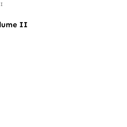
II
olume II