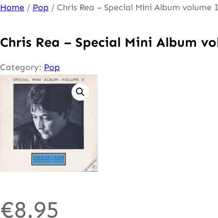
Ga
Home
/
Pop
/ Chris Rea – Special Mini Album volume 
naar
de
Chris Rea – Special Mini Album v
inhoud
Category:
Pop
€
8.95