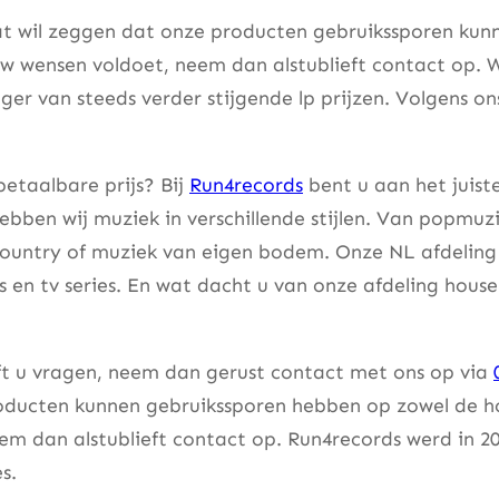
t wil zeggen dat onze producten gebruikssporen kunne
w wensen voldoet, neem dan alstublieft contact op. W
er van steeds verder stijgende lp prijzen. Volgens on
etaalbare prijs? Bij
Run4records
bent u aan het juist
bben wij muziek in verschillende stijlen. Van popmuzi
country of muziek van eigen bodem. Onze NL afdeling 
lms en tv series. En wat dacht u van onze afdeling hou
eft u vragen, neem dan gerust contact met ons op via
ducten kunnen gebruikssporen hebben op zowel de hoes
m dan alstublieft contact op. Run4records werd in 20
s.