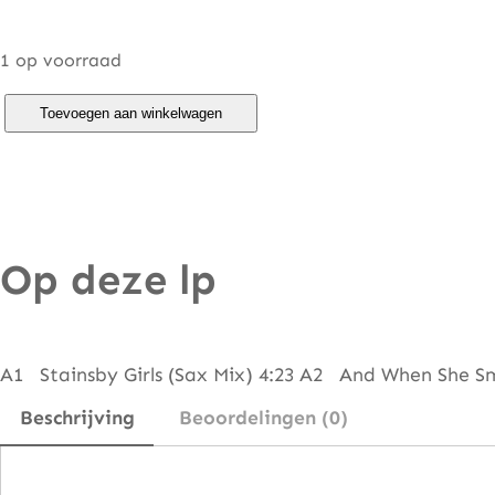
1 op voorraad
C
Toevoegen aan winkelwagen
h
r
i
s
Op deze lp
R
e
a
–
A1 Stainsby Girls (Sax Mix) 4:23 A2 And When She Sm
S
Beschrijving
Beoordelingen (0)
p
e