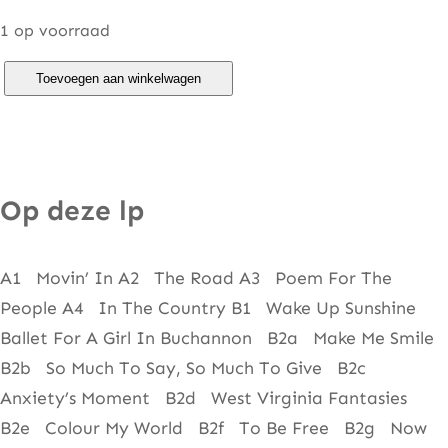
1 op voorraad
C
Toevoegen aan winkelwagen
h
i
c
a
Op deze lp
g
o
A1 Movin’ In A2 The Road A3 Poem For The
–
People A4 In The Country B1 Wake Up Sunshine
C
Ballet For A Girl In Buchannon B2a Make Me Smile
h
B2b So Much To Say, So Much To Give B2c
i
Anxiety’s Moment B2d West Virginia Fantasies
c
B2e Colour My World B2f To Be Free B2g Now
a