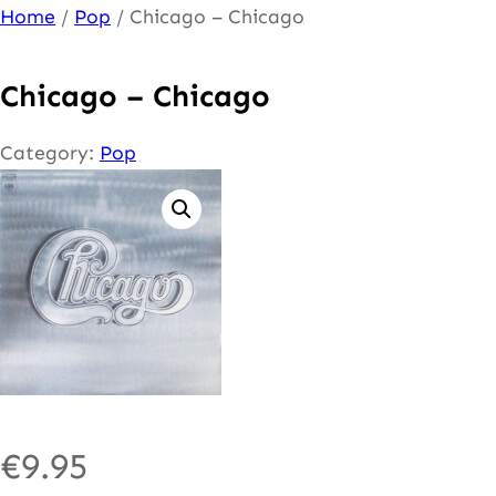
Ga
Home
/
Pop
/ Chicago – Chicago
naar
de
Chicago – Chicago
inhoud
Category:
Pop
€
9.95