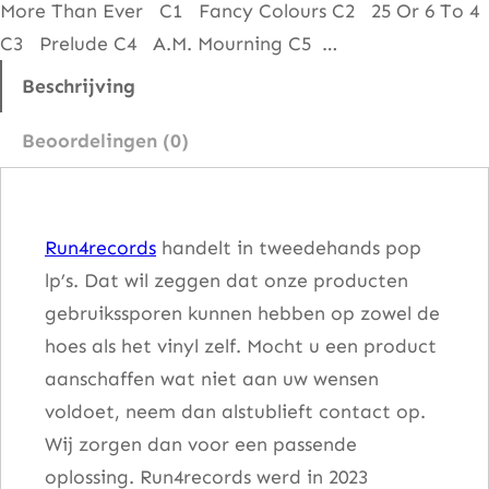
More Than Ever C1 Fancy Colours C2 25 Or 6 To 4
g
C3 Prelude C4 A.M. Mourning C5 …
o
a
Beschrijving
a
Beoordelingen (0)
n
t
a
Run4records
handelt in tweedehands pop
l
lp’s. Dat wil zeggen dat onze producten
gebruikssporen kunnen hebben op zowel de
hoes als het vinyl zelf. Mocht u een product
aanschaffen wat niet aan uw wensen
voldoet, neem dan alstublieft contact op.
Wij zorgen dan voor een passende
oplossing. Run4records werd in 2023