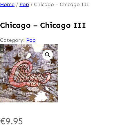
Ga
Home
/
Pop
/ Chicago – Chicago III
naar
de
Chicago – Chicago III
inhoud
Category:
Pop
€
9.95