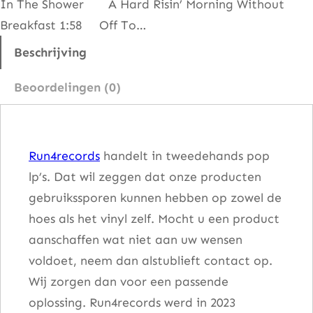
In The Shower A Hard Risin’ Morning Without
g
Breakfast 1:58 Off To…
o
I
Beschrijving
I
Beoordelingen (0)
I
a
a
Run4records
handelt in tweedehands pop
n
lp’s. Dat wil zeggen dat onze producten
t
gebruikssporen kunnen hebben op zowel de
a
hoes als het vinyl zelf. Mocht u een product
l
aanschaffen wat niet aan uw wensen
voldoet, neem dan alstublieft contact op.
Wij zorgen dan voor een passende
oplossing. Run4records werd in 2023