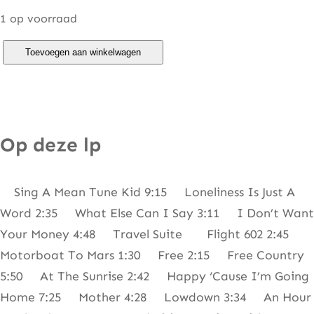
1 op voorraad
C
Toevoegen aan winkelwagen
h
i
c
a
Op deze lp
g
o
Sing A Mean Tune Kid 9:15 Loneliness Is Just A
–
Word 2:35 What Else Can I Say 3:11 I Don’t Want
C
Your Money 4:48 Travel Suite Flight 602 2:45
h
Motorboat To Mars 1:30 Free 2:15 Free Country
i
5:50 At The Sunrise 2:42 Happy ‘Cause I’m Going
c
Home 7:25 Mother 4:28 Lowdown 3:34 An Hour
a