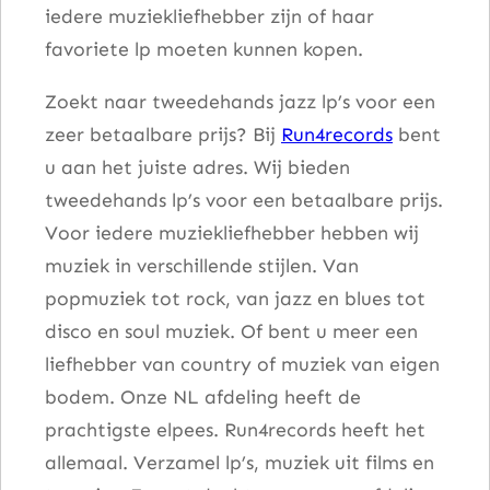
iedere muziekliefhebber zijn of haar
a
favoriete lp moeten kunnen kopen.
n
t
Zoekt naar tweedehands jazz lp’s voor een
a
zeer betaalbare prijs? Bij
Run4records
bent
l
u aan het juiste adres. Wij bieden
tweedehands lp’s voor een betaalbare prijs.
Voor iedere muziekliefhebber hebben wij
muziek in verschillende stijlen. Van
popmuziek tot rock, van jazz en blues tot
disco en soul muziek. Of bent u meer een
liefhebber van country of muziek van eigen
bodem. Onze NL afdeling heeft de
prachtigste elpees. Run4records heeft het
allemaal. Verzamel lp’s, muziek uit films en