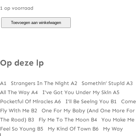
1 op voorraad
C
Toevoegen aan winkelwagen
h
a
r
t
Op deze lp
b
u
A1 Strangers In The Night A2 Somethin’ Stupid A3
s
All The Way A4 I’ve Got You Under My Skin A5
t
Pocketful Of Miracles A6 I’ll Be Seeing You B1 Come
e
Fly With Me B2 One For My Baby (And One More For
r
The Road) B3 Fly Me To The Moon B4 You Make Me
s
Feel So Young B5 My Kind Of Town B6 My Way
S