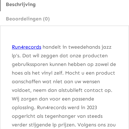
a
Beschrijving
l
Beoordelingen (0)
u
t
e
Run4records
handelt in tweedehands jazz
T
lp’s. Dat wil zeggen dat onze producten
h
gebruikssporen kunnen hebben op zowel de
e
hoes als het vinyl zelf. Mocht u een product
G
aanschaffen wat niet aan uw wensen
o
voldoet, neem dan alstublieft contact op.
v
Wij zorgen dan voor een passende
n
oplossing. Run4records werd in 2023
o
opgericht als tegenhanger van steeds
r
verder stijgende lp prijzen. Volgens ons zou
a