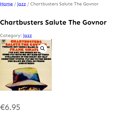
Ga
Home
/
jazz
/ Chartbusters Salute The Govnor
naar
de
Chartbusters Salute The Govnor
inhoud
Category:
jazz
€
6.95