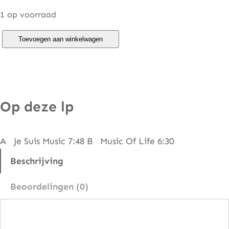
1 op voorraad
C
Toevoegen aan winkelwagen
e
r
r
o
Op deze lp
n
e
A Je Suis Music 7:48 B Music Of Life 6:30
–
J
Beschrijving
e
Beoordelingen (0)
S
u
i