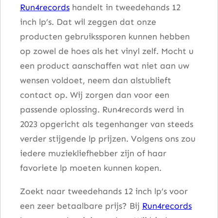
Run4records
handelt in tweedehands 12
s
inch lp’s. Dat wil zeggen dat onze
M
producten gebruikssporen kunnen hebben
u
op zowel de hoes als het vinyl zelf. Mocht u
s
een product aanschaffen wat niet aan uw
i
wensen voldoet, neem dan alstublieft
c
contact op. Wij zorgen dan voor een
a
passende oplossing. Run4records werd in
a
2023 opgericht als tegenhanger van steeds
n
verder stijgende lp prijzen. Volgens ons zou
t
iedere muziekliefhebber zijn of haar
a
favoriete lp moeten kunnen kopen.
l
Zoekt naar tweedehands 12 inch lp’s voor
een zeer betaalbare prijs? Bij
Run4records