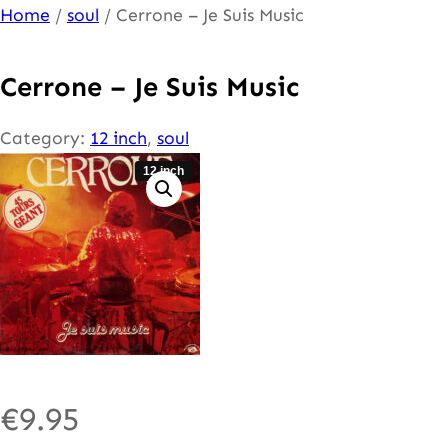
Ga
Home
/
soul
/ Cerrone – Je Suis Music
naar
de
Cerrone – Je Suis Music
inhoud
Category:
12 inch
, 
soul
12 inch
€
9.95