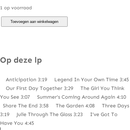
1 op voorraad
C
Toevoegen aan winkelwagen
a
r
l
y
Op deze lp
S
i
Anticipation 3:19 Legend In Your Own Time 3:45
m
Our First Day Together 3:29 The Girl You Think
o
You See 3:07 Summer’s Coming Around Again 4:10
n
Share The End 3:58 The Garden 4:08 Three Days
–
3:19 Julie Through The Glass 3:23 I’ve Got To
A
Have You 4:45
n