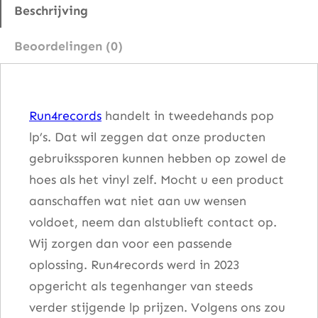
t
Beschrijving
i
Beoordelingen (0)
c
i
p
Run4records
handelt in tweedehands pop
a
lp’s. Dat wil zeggen dat onze producten
t
gebruikssporen kunnen hebben op zowel de
i
hoes als het vinyl zelf. Mocht u een product
o
aanschaffen wat niet aan uw wensen
n
voldoet, neem dan alstublieft contact op.
a
Wij zorgen dan voor een passende
a
oplossing. Run4records werd in 2023
n
opgericht als tegenhanger van steeds
t
verder stijgende lp prijzen. Volgens ons zou
a