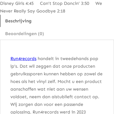
Disney Girls 4:45 Can’t Stop Dancin’ 3:50 We
n
Never Really Say Goodbye 2:18
n
i
Beschrijving
l
Beoordelingen (0)
l
e
'
Run4records
handelt in tweedehands pop
s
lp’s. Dat wil zeggen dat onze producten
G
gebruikssporen kunnen hebben op zowel de
r
hoes als het vinyl zelf. Mocht u een product
e
aanschaffen wat niet aan uw wensen
a
voldoet, neem dan alstublieft contact op.
t
Wij zorgen dan voor een passende
e
oplossing. Run4records werd in 2023
s