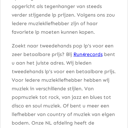
opgericht als tegenhanger van steeds
t
verder stijgende lp prijzen. Volgens ons zou
H
iedere muziekliefhebber zijn of haar
i
favoriete lp moeten kunnen kopen.
t
s
Zoekt naar tweedehands pop lp’s voor een
a
zeer betaalbare prijs? Bij
Run4records
bent
a
u aan het juiste adres. Wij bieden
n
tweedehands lp’s voor een betaalbare prijs.
t
Voor iedere muziekliefhebber hebben wij
a
muziek in verschillende stijlen. Van
l
popmuziek tot rock, van jazz en blues tot
disco en soul muziek. Of bent u meer een
liefhebber van country of muziek van eigen
bodem. Onze NL afdeling heeft de