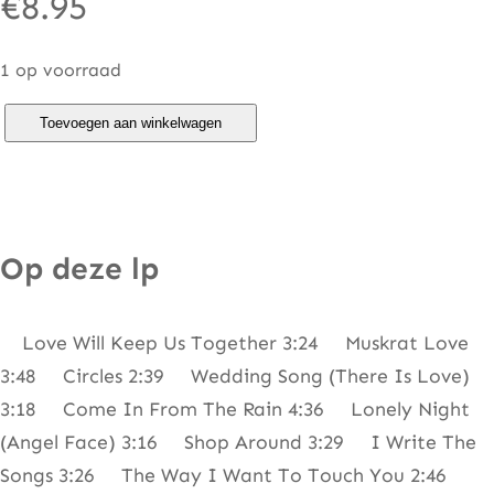
€
8.95
1 op voorraad
C
Toevoegen aan winkelwagen
a
p
t
a
Op deze lp
i
n
Love Will Keep Us Together 3:24 Muskrat Love
A
3:48 Circles 2:39 Wedding Song (There Is Love)
n
3:18 Come In From The Rain 4:36 Lonely Night
d
(Angel Face) 3:16 Shop Around 3:29 I Write The
T
Songs 3:26 The Way I Want To Touch You 2:46
e