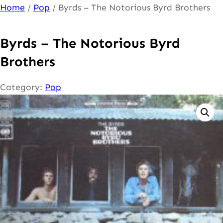
Ga
Home
/
Pop
/ Byrds – The Notorious Byrd Brothers
naar
de
Byrds – The Notorious Byrd
inhoud
Brothers
Category:
Pop