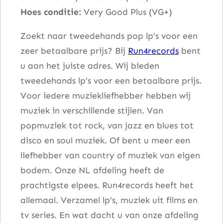
Hoes conditie:
Very Good Plus (VG+)
a
a
Zoekt naar tweedehands pop lp’s voor een
n
zeer betaalbare prijs? Bij
Run4records
bent
t
u aan het juiste adres. Wij bieden
a
tweedehands lp’s voor een betaalbare prijs.
l
Voor iedere muziekliefhebber hebben wij
muziek in verschillende stijlen. Van
popmuziek tot rock, van jazz en blues tot
disco en soul muziek. Of bent u meer een
liefhebber van country of muziek van eigen
bodem. Onze NL afdeling heeft de
prachtigste elpees. Run4records heeft het
allemaal. Verzamel lp’s, muziek uit films en
tv series. En wat dacht u van onze afdeling