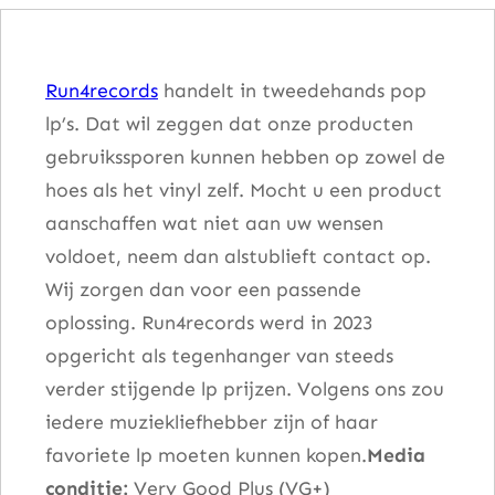
o
u
Run4records
handelt in tweedehands pop
s
lp’s. Dat wil zeggen dat onze producten
B
gebruikssporen kunnen hebben op zowel de
y
hoes als het vinyl zelf. Mocht u een product
r
aanschaffen wat niet aan uw wensen
d
voldoet, neem dan alstublieft contact op.
B
Wij zorgen dan voor een passende
r
oplossing. Run4records werd in 2023
o
opgericht als tegenhanger van steeds
t
verder stijgende lp prijzen. Volgens ons zou
h
iedere muziekliefhebber zijn of haar
e
favoriete lp moeten kunnen kopen.
Media
r
conditie:
Very Good Plus (VG+)
s