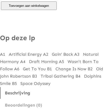
B
Toevoegen aan winkelwagen
y
r
d
s
Op deze lp
–
T
A1 Artificial Energy A2 Goin’ Back A3 Natural
h
Harmony A4 Draft Morning A5 Wasn’t Born To
e
Follow A6 Get To You B1 Change Is Now B2 Old
N
John Robertson B3 Tribal Gathering B4 Dolphins
o
Smile B5 Space Odyssey
t
o
Beschrijving
r
Beoordelingen (0)
i