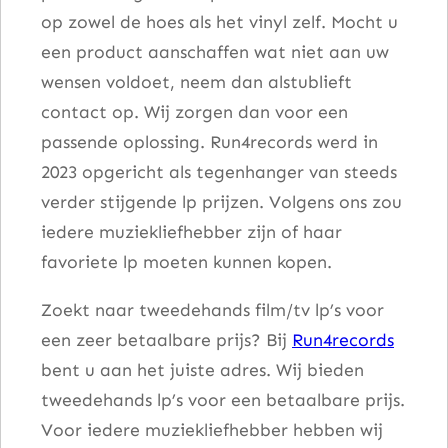
op zowel de hoes als het vinyl zelf. Mocht u
r
een product aanschaffen wat niet aan uw
e
wensen voldoet, neem dan alstublieft
S
contact op. Wij zorgen dan voor een
o
passende oplossing. Run4records werd in
u
2023 opgericht als tegenhanger van steeds
n
verder stijgende lp prijzen. Volgens ons zou
d
iedere muziekliefhebber zijn of haar
t
favoriete lp moeten kunnen kopen.
r
a
Zoekt naar tweedehands film/tv lp’s voor
c
een zeer betaalbare prijs? Bij
Run4records
k
bent u aan het juiste adres. Wij bieden
a
tweedehands lp’s voor een betaalbare prijs.
a
Voor iedere muziekliefhebber hebben wij
n