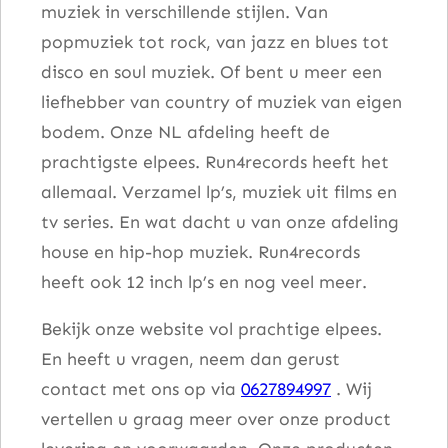
muziek in verschillende stijlen. Van
t
popmuziek tot rock, van jazz en blues tot
a
disco en soul muziek. Of bent u meer een
l
liefhebber van country of muziek van eigen
bodem. Onze NL afdeling heeft de
prachtigste elpees. Run4records heeft het
allemaal. Verzamel lp’s, muziek uit films en
tv series. En wat dacht u van onze afdeling
house en hip-hop muziek. Run4records
heeft ook 12 inch lp’s en nog veel meer.
Bekijk onze website vol prachtige elpees.
En heeft u vragen, neem dan gerust
contact met ons op via
0627894997
. Wij
vertellen u graag meer over onze product