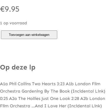
€
9.95
1 op voorraad
B
Toevoegen aan winkelwagen
u
s
t
e
Op deze lp
r
–
A1a Phil Collins Two Hearts 3:23 A1b London Film
O
Orchestra Gardening By The Book (Incidental Link)
r
0:25 A2a The Hollies Just One Look 2:28 A2b London
i
Film Orchestra …And I Love Her (Incidental Link)
g