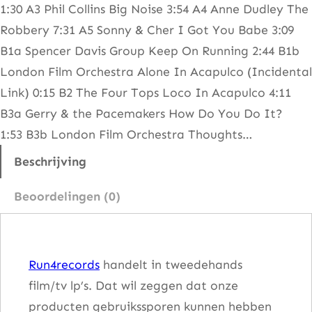
1:30 A3 Phil Collins Big Noise 3:54 A4 Anne Dudley The
i
Robbery 7:31 A5 Sonny & Cher I Got You Babe 3:09
n
B1a Spencer Davis Group Keep On Running 2:44 B1b
a
London Film Orchestra Alone In Acapulco (Incidental
l
Link) 0:15 B2 The Four Tops Loco In Acapulco 4:11
M
B3a Gerry & the Pacemakers How Do You Do It?
o
1:53 B3b London Film Orchestra Thoughts…
t
i
Beschrijving
o
Beoordelingen (0)
n
P
i
Run4records
handelt in tweedehands
c
film/tv lp’s. Dat wil zeggen dat onze
t
producten gebruikssporen kunnen hebben
u