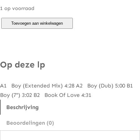
1 op voorraad
B
Toevoegen aan winkelwagen
o
o
k
O
Op deze lp
f
L
A1 Boy (Extended Mix) 4:28 A2 Boy (Dub) 5:00 B1
o
Boy (7″) 3:02 B2 Book Of Love 4:31
v
e
Beschrijving
–
Beoordelingen (0)
B
o