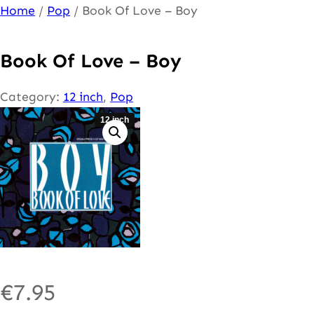
Ga
Home
/
Pop
/ Book Of Love – Boy
naar
de
Book Of Love – Boy
inhoud
Category:
12 inch
, 
Pop
12 inch
€
7.95