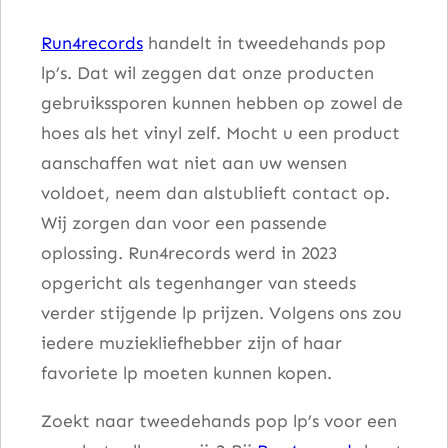
y
Run4records
handelt in tweedehands pop
a
lp’s. Dat wil zeggen dat onze producten
a
gebruikssporen kunnen hebben op zowel de
n
hoes als het vinyl zelf. Mocht u een product
t
aanschaffen wat niet aan uw wensen
a
voldoet, neem dan alstublieft contact op.
l
Wij zorgen dan voor een passende
oplossing. Run4records werd in 2023
opgericht als tegenhanger van steeds
verder stijgende lp prijzen. Volgens ons zou
iedere muziekliefhebber zijn of haar
favoriete lp moeten kunnen kopen.
Zoekt naar tweedehands pop lp’s voor een