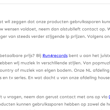
at wil zeggen dat onze producten gebruikssporen kunne
w wensen voldoet, neem dan alstublieft contact op. W
er van steeds verder stijgende lp prijzen. Volgens on
betaalbare prijs? Bij
Run4records
bent u aan het juist
bben wij muziek in verschillende stijlen. Van popmuzi
country of muziek van eigen bodem. Onze NL afdeling 
lms en tv series. En wat dacht u van onze afdeling hou
eft u vragen, neem dan gerust contact met ons op via
ducten kunnen gebruikssporen hebben op zowel de hoes