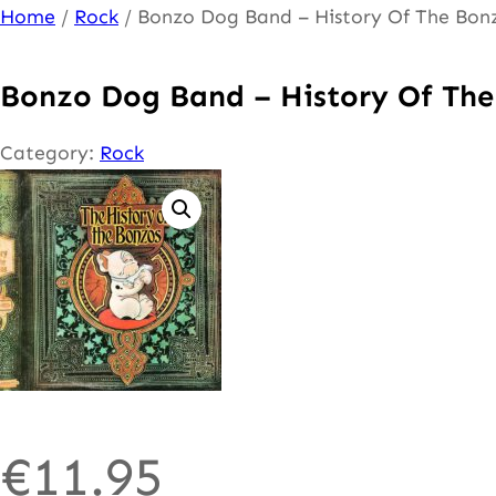
Ga
Home
/
Rock
/ Bonzo Dog Band – History Of The Bon
naar
de
Bonzo Dog Band – History Of The
inhoud
Category:
Rock
€
11.95