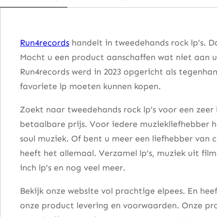
–
H
i
Run4records
handelt in tweedehands rock lp’s. D
s
Mocht u een product aanschaffen wat niet aan u
t
Run4records werd in 2023 opgericht als tegenhang
o
favoriete lp moeten kunnen kopen.
r
y
Zoekt naar tweedehands rock lp’s voor een zeer 
O
betaalbare prijs. Voor iedere muziekliefhebber he
f
soul muziek. Of bent u meer een liefhebber van 
T
heeft het allemaal. Verzamel lp’s, muziek uit fi
h
inch lp’s en nog veel meer.
e
Bekijk onze website vol prachtige elpees. En he
B
onze product levering en voorwaarden. Onze pro
o