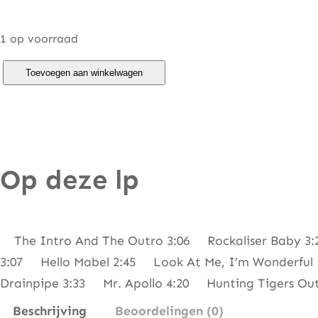
1 op voorraad
B
Toevoegen aan winkelwagen
o
n
z
o
Op deze lp
D
o
g
B
The Intro And The Outro 3:06 Rockaliser Baby 3:2
a
3:07 Hello Mabel 2:45 Look At Me, I’m Wonderful 
n
Drainpipe 3:33 Mr. Apollo 4:20 Hunting Tigers Ou
d
Beschrijving
Beoordelingen (0)