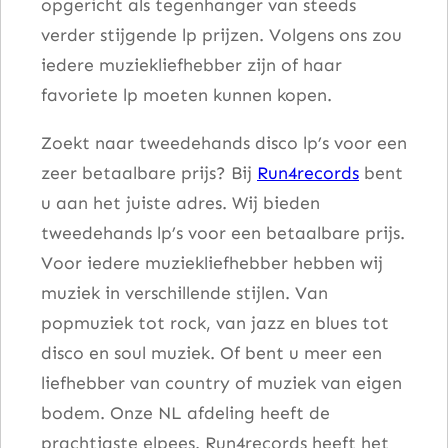
opgericht als tegenhanger van steeds
r
verder stijgende lp prijzen. Volgens ons zou
2
iedere muziekliefhebber zijn of haar
a
favoriete lp moeten kunnen kopen.
a
n
Zoekt naar tweedehands disco lp’s voor een
t
zeer betaalbare prijs? Bij
Run4records
bent
a
u aan het juiste adres. Wij bieden
l
tweedehands lp’s voor een betaalbare prijs.
Voor iedere muziekliefhebber hebben wij
muziek in verschillende stijlen. Van
popmuziek tot rock, van jazz en blues tot
disco en soul muziek. Of bent u meer een
liefhebber van country of muziek van eigen
bodem. Onze NL afdeling heeft de
prachtigste elpees. Run4records heeft het