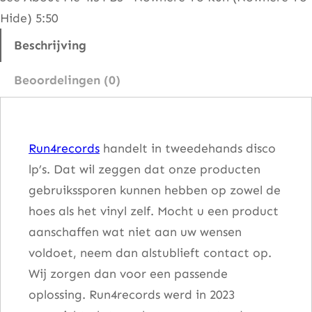
e
Hide) 5:50
r
–
Beschrijving
B
Beoordelingen (0)
o
n
n
Run4records
handelt in tweedehands disco
i
lp’s. Dat wil zeggen dat onze producten
e
gebruikssporen kunnen hebben op zowel de
P
hoes als het vinyl zelf. Mocht u een product
o
aanschaffen wat niet aan uw wensen
i
voldoet, neem dan alstublieft contact op.
n
Wij zorgen dan voor een passende
t
oplossing. Run4records werd in 2023
e