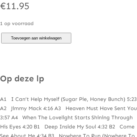
€
11.95
1 op voorraad
B
Toevoegen aan winkelwagen
o
n
n
i
Op deze lp
e
P
A1 I Can’t Help Myself (Sugar Pie, Honey Bunch) 5:23
o
A2 Jimmy Mack 4:16 A3 Heaven Must Have Sent You
i
3:57 A4 When The Lovelight Starts Shining Through
n
His Eyes 4:20 B1 Deep Inside My Soul 4:32 B2 Come
t
See About Me 4:34 B3 Nowhere To Run (Nowhere To