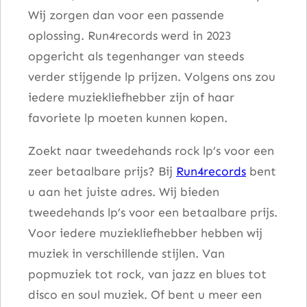
Wij zorgen dan voor een passende
F
oplossing. Run4records werd in 2023
l
opgericht als tegenhanger van steeds
o
verder stijgende lp prijzen. Volgens ons zou
o
iedere muziekliefhebber zijn of haar
d
favoriete lp moeten kunnen kopen.
a
a
Zoekt naar tweedehands rock lp’s voor een
n
zeer betaalbare prijs? Bij
Run4records
bent
t
u aan het juiste adres. Wij bieden
a
tweedehands lp’s voor een betaalbare prijs.
l
Voor iedere muziekliefhebber hebben wij
muziek in verschillende stijlen. Van
popmuziek tot rock, van jazz en blues tot
disco en soul muziek. Of bent u meer een