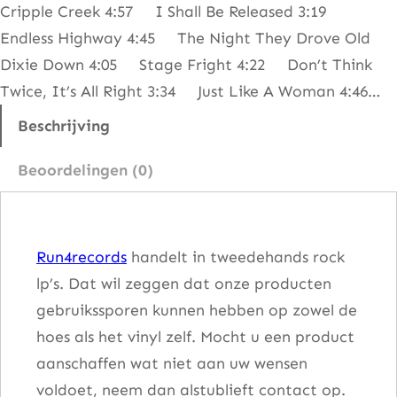
Cripple Creek 4:57 I Shall Be Released 3:19
e
Endless Highway 4:45 The Night They Drove Old
B
Dixie Down 4:05 Stage Fright 4:22 Don’t Think
a
Twice, It’s All Right 3:34 Just Like A Woman 4:46…
n
d
Beschrijving
–
Beoordelingen (0)
B
e
f
Run4records
handelt in tweedehands rock
o
lp’s. Dat wil zeggen dat onze producten
r
gebruikssporen kunnen hebben op zowel de
e
hoes als het vinyl zelf. Mocht u een product
T
aanschaffen wat niet aan uw wensen
h
voldoet, neem dan alstublieft contact op.
e