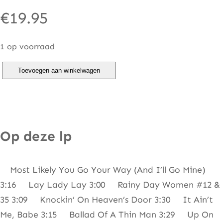
€
19.95
1 op voorraad
B
Toevoegen aan winkelwagen
o
b
D
y
Op deze lp
l
a
Most Likely You Go Your Way (And I’ll Go Mine)
n
3:16 Lay Lady Lay 3:00 Rainy Day Women #12 &
–
35 3:09 Knockin’ On Heaven’s Door 3:30 It Ain’t
T
Me, Babe 3:15 Ballad Of A Thin Man 3:29 Up On
h