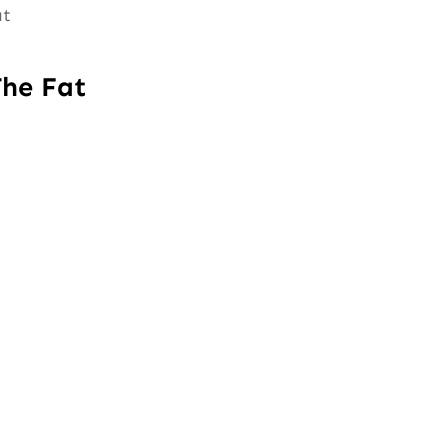
at
The Fat