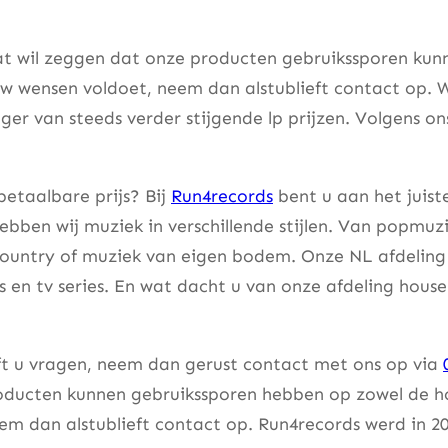
at wil zeggen dat onze producten gebruikssporen kunne
w wensen voldoet, neem dan alstublieft contact op. W
er van steeds verder stijgende lp prijzen. Volgens on
betaalbare prijs? Bij
Run4records
bent u aan het juist
bben wij muziek in verschillende stijlen. Van popmuzi
country of muziek van eigen bodem. Onze NL afdeling 
lms en tv series. En wat dacht u van onze afdeling hou
eft u vragen, neem dan gerust contact met ons op via
ducten kunnen gebruikssporen hebben op zowel de hoes
m dan alstublieft contact op. Run4records werd in 20