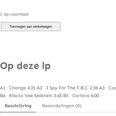
1 op voorraad
B
Toevoegen aan winkelwagen
l
u
e
R
Op deze lp
o
n
d
o
A1 Change 4:21 A2 I Spy For The F.B.I. 2:36 A3 Coc
A
B4 Klacto Vee Sedstein 3:45 B5 Carioca 6:00
L
Beschrijving
Beoordelingen (0)
a