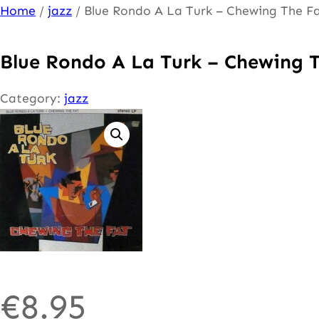
Ga
Home
/
jazz
/ Blue Rondo A La Turk – Chewing The F
naar
de
Blue Rondo A La Turk – Chewing 
inhoud
Category:
jazz
€
8.95