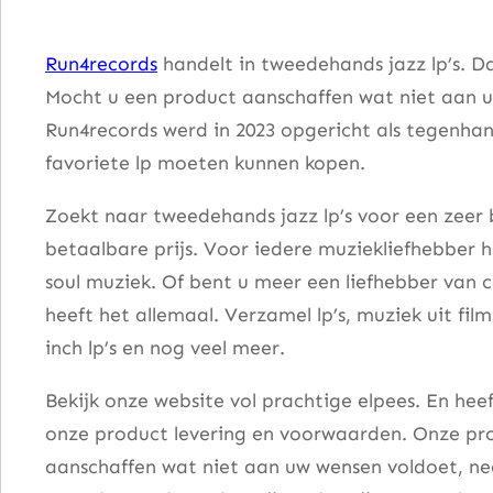
T
u
Run4records
handelt in tweedehands jazz lp’s. D
r
Mocht u een product aanschaffen wat niet aan u
k
Run4records werd in 2023 opgericht als tegenhang
–
favoriete lp moeten kunnen kopen.
C
h
Zoekt naar tweedehands jazz lp’s voor een zeer 
e
betaalbare prijs. Voor iedere muziekliefhebber he
w
soul muziek. Of bent u meer een liefhebber van 
i
heeft het allemaal. Verzamel lp’s, muziek uit fi
n
inch lp’s en nog veel meer.
g
Bekijk onze website vol prachtige elpees. En he
T
onze product levering en voorwaarden. Onze pro
h
aanschaffen wat niet aan uw wensen voldoet, nee
e