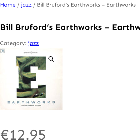
Ga
Home
/
jazz
/ Bill Bruford’s Earthworks – Earthworks
naar
de
Bill Bruford’s Earthworks – Earth
inhoud
Category:
jazz
€
12.95