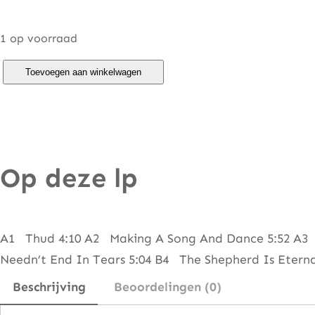
1 op voorraad
B
Toevoegen aan winkelwagen
i
l
l
B
Op deze lp
r
u
f
o
A1 Thud 4:10 A2 Making A Song And Dance 5:52 A3 U
r
Needn’t End In Tears 5:04 B4 The Shepherd Is Eternal
d
Beschrijving
Beoordelingen (0)
'