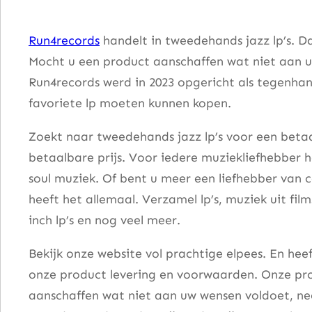
s
E
Run4records
handelt in tweedehands jazz lp’s. D
a
Mocht u een product aanschaffen wat niet aan u
r
Run4records werd in 2023 opgericht als tegenhang
t
favoriete lp moeten kunnen kopen.
h
w
Zoekt naar tweedehands jazz lp’s voor een betaa
o
betaalbare prijs. Voor iedere muziekliefhebber he
r
soul muziek. Of bent u meer een liefhebber van 
k
heeft het allemaal. Verzamel lp’s, muziek uit fi
s
inch lp’s en nog veel meer.
–
Bekijk onze website vol prachtige elpees. En he
E
onze product levering en voorwaarden. Onze pro
a
aanschaffen wat niet aan uw wensen voldoet, nee
r