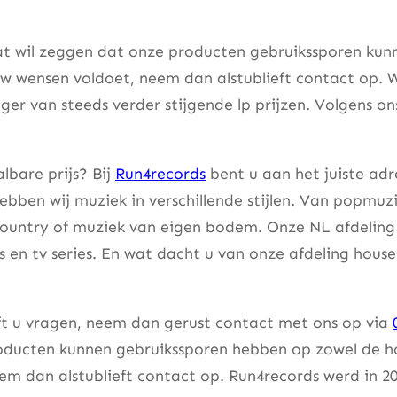
at wil zeggen dat onze producten gebruikssporen kunne
w wensen voldoet, neem dan alstublieft contact op. W
er van steeds verder stijgende lp prijzen. Volgens on
lbare prijs? Bij
Run4records
bent u aan het juiste adr
bben wij muziek in verschillende stijlen. Van popmuzi
country of muziek van eigen bodem. Onze NL afdeling 
lms en tv series. En wat dacht u van onze afdeling hou
eft u vragen, neem dan gerust contact met ons op via
ducten kunnen gebruikssporen hebben op zowel de hoes
m dan alstublieft contact op. Run4records werd in 20