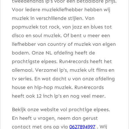
tweedehands lp’s voor een betaalbare prijs.
o
Voor iedere muziekliefhebber hebben wij
l
muziek in verschillende stijlen. Van
l
popmuziek tot rock, van jazz en blues tot
e
disco en soul muziek. Of bent u meer een
c
liefhebber van country of muziek van eigen
t
bodem. Onze NL afdeling heeft de
i
prachtigste elpees. Run4records heeft het
o
allemaal. Verzamel lp’s, muziek uit films en
n
tv series. En wat dacht u van onze afdeling
a
house en hip-hop muziek. Run4records
a
heeft ook 12 inch lp’s en nog veel meer.
n
t
Bekijk onze website vol prachtige elpees.
a
En heeft u vragen, neem dan gerust
l
contact met ons op via
0627894997
. Wij