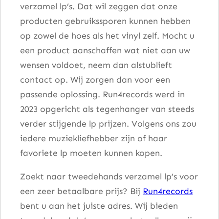
verzamel lp’s. Dat wil zeggen dat onze
e
producten gebruikssporen kunnen hebben
P
op zowel de hoes als het vinyl zelf. Mocht u
r
een product aanschaffen wat niet aan uw
i
wensen voldoet, neem dan alstublieft
n
contact op. Wij zorgen dan voor een
c
passende oplossing. Run4records werd in
e
2023 opgericht als tegenhanger van steeds
'
verder stijgende lp prijzen. Volgens ons zou
s
iedere muziekliefhebber zijn of haar
T
favoriete lp moeten kunnen kopen.
r
u
Zoekt naar tweedehands verzamel lp’s voor
s
een zeer betaalbare prijs? Bij
Run4records
t
bent u aan het juiste adres. Wij bieden
C