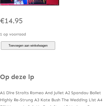
€
14.95
1 op voorraad
B
Toevoegen aan winkelwagen
e
s
t
O
Op deze lp
f
B
A1 Dire Straits Romeo And Juliet A2 Spandau Ballet
r
Highly Re-Strung A3 Kate Bush The Wedding List A4
i