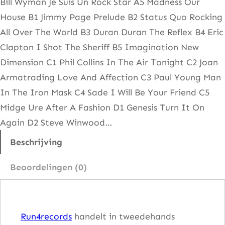
Bill Wyman Je Suis Un Rock Star A5 Madness Our
t
House B1 Jimmy Page Prelude B2 Status Quo Rocking
i
All Over The World B3 Duran Duran The Reflex B4 Eric
s
Clapton I Shot The Sheriff B5 Imagination New
h
Dimension C1 Phil Collins In The Air Tonight C2 Joan
P
Armatrading Love And Affection C3 Paul Young Man
o
In The Iron Mask C4 Sade I Will Be Your Friend C5
p
Midge Ure After A Fashion D1 Genesis Turn It On
M
Again D2 Steve Winwood…
u
s
Beschrijving
i
Beoordelingen (0)
c
–
T
Run4records
handelt in tweedehands
h