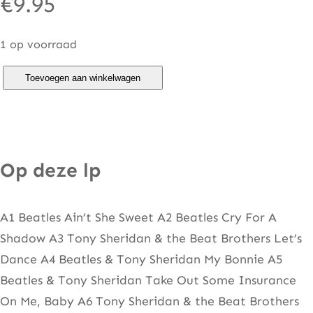
€
9.95
1 op voorraad
B
Toevoegen aan winkelwagen
e
a
t
l
Op deze lp
e
s
A1 Beatles Ain’t She Sweet A2 Beatles Cry For A
–
Shadow A3 Tony Sheridan & the Beat Brothers Let’s
S
Dance A4 Beatles & Tony Sheridan My Bonnie A5
u
Beatles & Tony Sheridan Take Out Some Insurance
p
On Me, Baby A6 Tony Sheridan & the Beat Brothers
e