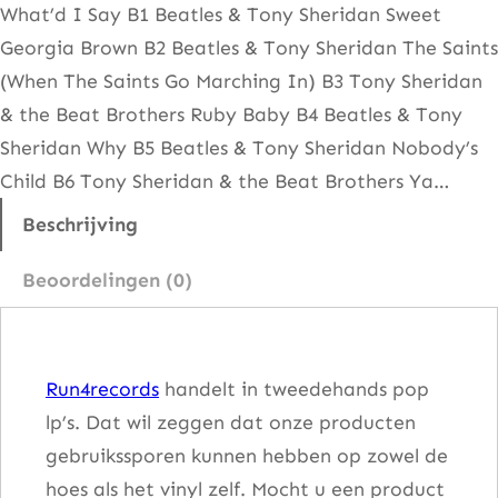
What’d I Say B1 Beatles & Tony Sheridan Sweet
r
Georgia Brown B2 Beatles & Tony Sheridan The Saints
s
(When The Saints Go Marching In) B3 Tony Sheridan
t
& the Beat Brothers Ruby Baby B4 Beatles & Tony
a
Sheridan Why B5 Beatles & Tony Sheridan Nobody’s
r
Child B6 Tony Sheridan & the Beat Brothers Ya…
s
h
Beschrijving
i
Beoordelingen (0)
n
e
V
Run4records
handelt in tweedehands pop
o
lp’s. Dat wil zeggen dat onze producten
l
gebruikssporen kunnen hebben op zowel de
u
hoes als het vinyl zelf. Mocht u een product
m