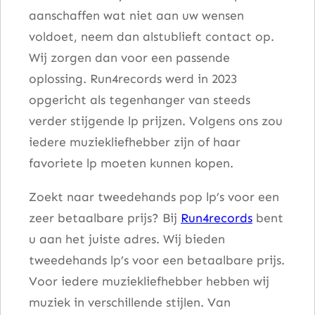
aanschaffen wat niet aan uw wensen
e
voldoet, neem dan alstublieft contact op.
1
Wij zorgen dan voor een passende
0
oplossing. Run4records werd in 2023
a
opgericht als tegenhanger van steeds
a
verder stijgende lp prijzen. Volgens ons zou
n
iedere muziekliefhebber zijn of haar
t
favoriete lp moeten kunnen kopen.
a
l
Zoekt naar tweedehands pop lp’s voor een
zeer betaalbare prijs? Bij
Run4records
bent
u aan het juiste adres. Wij bieden
tweedehands lp’s voor een betaalbare prijs.
Voor iedere muziekliefhebber hebben wij
muziek in verschillende stijlen. Van