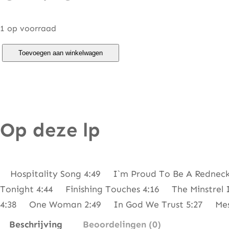
1 op voorraad
B
Toevoegen aan winkelwagen
a
r
e
f
Op deze lp
o
o
t
J
Hospitality Song 4:49 I`m Proud To Be A Rednec
e
Tonight 4:44 Finishing Touches 4:16 The Minstrel
r
4:38 One Woman 2:49 In God We Trust 5:27 Mess
r
Beschrijving
Beoordelingen (0)