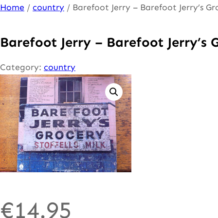
Ga
Home
/
country
/ Barefoot Jerry – Barefoot Jerry’s Gr
naar
de
Barefoot Jerry – Barefoot Jerry’s 
inhoud
Category:
country
€
14.95