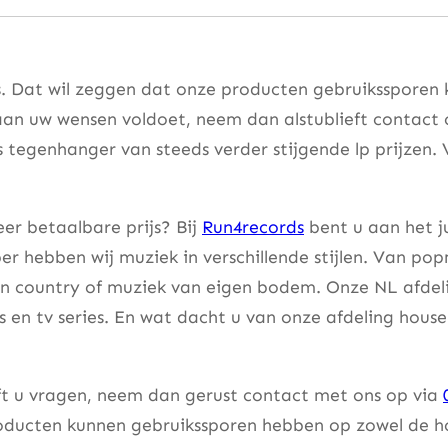
. Dat wil zeggen dat onze producten gebruikssporen 
aan uw wensen voldoet, neem dan alstublieft contact
s tegenhanger van steeds verder stijgende lp prijzen. 
er betaalbare prijs? Bij
Run4records
bent u aan het j
er hebben wij muziek in verschillende stijlen. Van pop
an country of muziek van eigen bodem. Onze NL afdeli
lms en tv series. En wat dacht u van onze afdeling hou
eft u vragen, neem dan gerust contact met ons op via
ducten kunnen gebruikssporen hebben op zowel de hoes