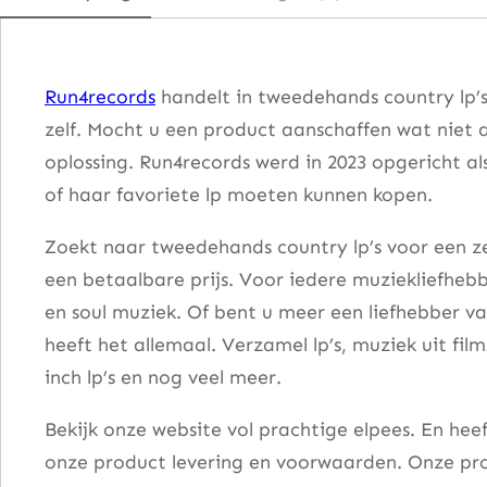
y
–
B
Run4records
handelt in tweedehands country lp’s
a
zelf. Mocht u een product aanschaffen wat niet 
r
oplossing. Run4records werd in 2023 opgericht al
e
of haar favoriete lp moeten kunnen kopen.
f
o
Zoekt naar tweedehands country lp’s voor een ze
o
een betaalbare prijs. Voor iedere muziekliefhebb
t
en soul muziek. Of bent u meer een liefhebber v
J
heeft het allemaal. Verzamel lp’s, muziek uit fi
e
inch lp’s en nog veel meer.
r
Bekijk onze website vol prachtige elpees. En he
r
onze product levering en voorwaarden. Onze pro
y