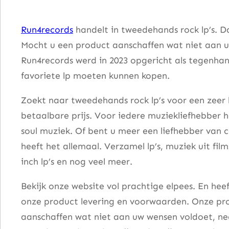
t
r
Run4records
handelt in tweedehands rock lp’s. D
a
Mocht u een product aanschaffen wat niet aan u
i
Run4records werd in 2023 opgericht als tegenhang
g
favoriete lp moeten kunnen kopen.
h
t
Zoekt naar tweedehands rock lp’s voor een zeer 
S
betaalbare prijs. Voor iedere muziekliefhebber he
h
soul muziek. Of bent u meer een liefhebber van 
o
heeft het allemaal. Verzamel lp’s, muziek uit fi
o
inch lp’s en nog veel meer.
t
Bekijk onze website vol prachtige elpees. En he
e
onze product levering en voorwaarden. Onze pro
r
aanschaffen wat niet aan uw wensen voldoet, nee
a