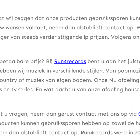
at wil zeggen dat onze producten gebruikssporen kunne
w wensen voldoet, neem dan alstublieft contact op. W
er van steeds verder stijgende lp prijzen. Volgens on
betaalbare prijs? Bij
Run4records
bent u aan het juist
bben wij muziek in verschillende stijlen. Van popmuzi
country of muziek van eigen bodem. Onze NL afdeling 
lms en tv series. En wat dacht u van onze afdeling hou
eft u vragen, neem dan gerust contact met ons op via
ducten kunnen gebruikssporen hebben op zowel de hoes
m dan alstublieft contact op. Run4records werd in 20