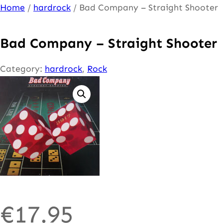
Ga
Home
/
hardrock
/ Bad Company – Straight Shooter
naar
de
Bad Company – Straight Shooter
inhoud
Category:
hardrock
, 
Rock
€
17.95