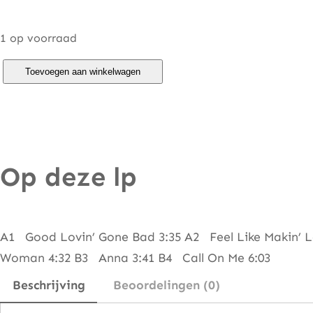
1 op voorraad
B
Toevoegen aan winkelwagen
a
d
C
o
Op deze lp
m
p
a
n
A1 Good Lovin’ Gone Bad 3:35 A2 Feel Like Makin’ L
y
Woman 4:32 B3 Anna 3:41 B4 Call On Me 6:03
–
Beschrijving
Beoordelingen (0)
S