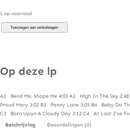
1 op voorraad
A
Toevoegen aan winkelwagen
m
e
n
C
Op deze lp
o
r
n
e
A1 Bend Me, Shape Me 4:03 A2 High In The Sky 2:48 
r
Proud Mary 3:02 B3 Penny Lane 3:03 B4 Baby Do The P
–
C3 Born Upon A Cloudy Day 3:12 C4 At Last I’ve F
B
Beschrijving
Beoordelingen (0)