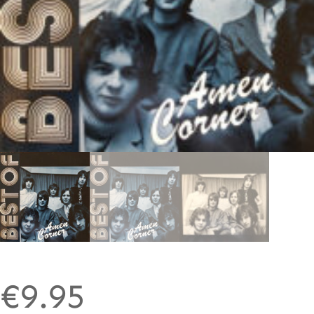
€
9.95