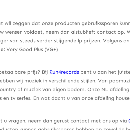
t wil zeggen dat onze producten gebruikssporen kunne
w wensen voldoet, neem dan alstublieft contact op. W
er van steeds verder stijgende lp prijzen. Volgens on
e:
Very Good Plus (VG+)
etaalbare prijs? Bij
Run4records
bent u aan het juist
bben wij muziek in verschillende stijlen. Van popmuzi
country of muziek van eigen bodem. Onze NL afdeling 
lms en tv series. En wat dacht u van onze afdeling hou
eft u vragen, neem dan gerust contact met ons op via
ducten kunnen gebruikssporen hebben op zowel de hoes