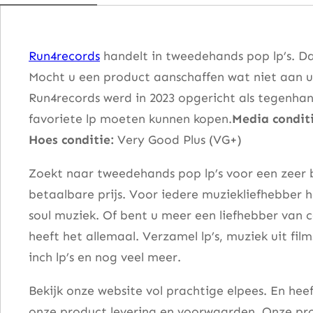
e
s
t
Run4records
handelt in tweedehands pop lp’s. Da
O
Mocht u een product aanschaffen wat niet aan u
f
Run4records werd in 2023 opgericht als tegenhang
A
favoriete lp moeten kunnen kopen.
Media conditi
m
Hoes conditie:
Very Good Plus (VG+)
e
n
Zoekt naar tweedehands pop lp’s voor een zeer b
C
betaalbare prijs. Voor iedere muziekliefhebber he
o
soul muziek. Of bent u meer een liefhebber van 
r
heeft het allemaal. Verzamel lp’s, muziek uit fi
n
inch lp’s en nog veel meer.
e
Bekijk onze website vol prachtige elpees. En he
r
onze product levering en voorwaarden. Onze pro