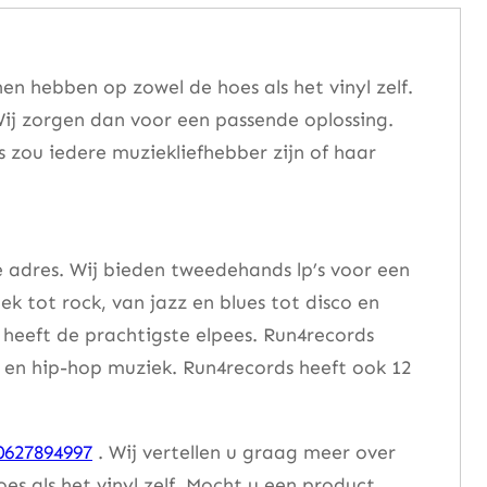
n hebben op zowel de hoes als het vinyl zelf.
ij zorgen dan voor een passende oplossing.
s zou iedere muziekliefhebber zijn of haar
e adres. Wij bieden tweedehands lp’s voor een
ek tot rock, van jazz en blues tot disco en
heeft de prachtigste elpees. Run4records
se en hip-hop muziek. Run4records heeft ook 12
0627894997
. Wij vertellen u graag meer over
 als het vinyl zelf. Mocht u een product