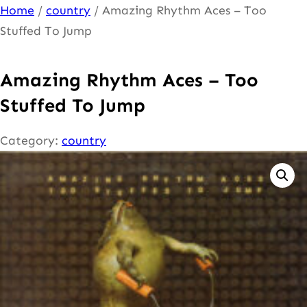
Ga
Home
/
country
/ Amazing Rhythm Aces – Too
naar
Stuffed To Jump
de
inhoud
Amazing Rhythm Aces – Too
Stuffed To Jump
Category:
country