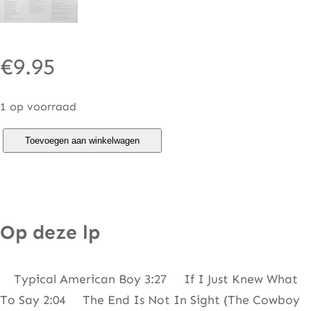
€
9.95
1 op voorraad
A
Toevoegen aan winkelwagen
m
a
z
i
Op deze lp
n
g
Typical American Boy 3:27 If I Just Knew What
R
To Say 2:04 The End Is Not In Sight (The Cowboy
h