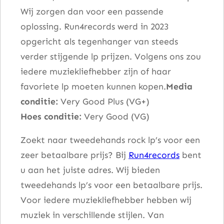
Wij zorgen dan voor een passende
f
oplossing. Run4records werd in 2023
f
opgericht als tegenhanger van steeds
e
verder stijgende lp prijzen. Volgens ons zou
d
iedere muziekliefhebber zijn of haar
T
favoriete lp moeten kunnen kopen.
Media
o
conditie:
Very Good Plus (VG+)
J
Hoes conditie:
Very Good (VG)
u
m
Zoekt naar tweedehands rock lp’s voor een
p
zeer betaalbare prijs? Bij
Run4records
bent
a
u aan het juiste adres. Wij bieden
a
tweedehands lp’s voor een betaalbare prijs.
n
Voor iedere muziekliefhebber hebben wij
t
muziek in verschillende stijlen. Van
a