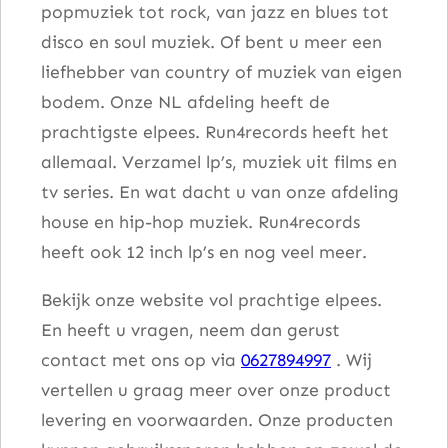
popmuziek tot rock, van jazz en blues tot
l
disco en soul muziek. Of bent u meer een
liefhebber van country of muziek van eigen
bodem. Onze NL afdeling heeft de
prachtigste elpees. Run4records heeft het
allemaal. Verzamel lp’s, muziek uit films en
tv series. En wat dacht u van onze afdeling
house en hip-hop muziek. Run4records
heeft ook 12 inch lp’s en nog veel meer.
Bekijk onze website vol prachtige elpees.
En heeft u vragen, neem dan gerust
contact met ons op via
0627894997
. Wij
vertellen u graag meer over onze product
levering en voorwaarden. Onze producten