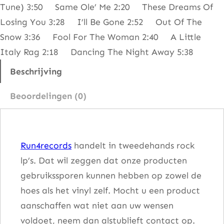
Tune) 3:50 Same Ole’ Me 2:20 These Dreams Of
y
Losing You 3:28 I’ll Be Gone 2:52 Out Of The
t
Snow 3:36 Fool For The Woman 2:40 A Little
h
Italy Rag 2:18 Dancing The Night Away 5:38
m
A
Beschrijving
c
Beoordelingen (0)
e
s
–
Run4records
handelt in tweedehands rock
T
lp’s. Dat wil zeggen dat onze producten
o
gebruikssporen kunnen hebben op zowel de
o
hoes als het vinyl zelf. Mocht u een product
S
aanschaffen wat niet aan uw wensen
t
voldoet, neem dan alstublieft contact op.
u