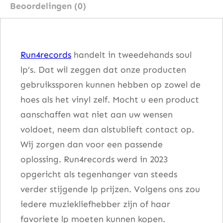
Beoordelingen (0)
i
v
e
Run4records
handelt in tweedehands soul
W
lp’s. Dat wil zeggen dat onze producten
i
gebruikssporen kunnen hebben op zowel de
r
hoes als het vinyl zelf. Mocht u een product
e
aanschaffen wat niet aan uw wensen
–
voldoet, neem dan alstublieft contact op.
B
Wij zorgen dan voor een passende
l
oplossing. Run4records werd in 2023
u
opgericht als tegenhanger van steeds
e
verder stijgende lp prijzen. Volgens ons zou
s
iedere muziekliefhebber zijn of haar
P
favoriete lp moeten kunnen kopen.
o