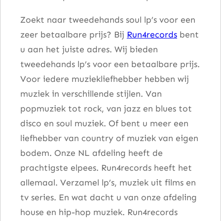
w
Zoekt naar tweedehands soul lp’s voor een
e
zeer betaalbare prijs? Bij
Run4records
bent
r
u aan het juiste adres. Wij bieden
a
tweedehands lp’s voor een betaalbare prijs.
a
Voor iedere muziekliefhebber hebben wij
n
muziek in verschillende stijlen. Van
t
popmuziek tot rock, van jazz en blues tot
a
disco en soul muziek. Of bent u meer een
l
liefhebber van country of muziek van eigen
bodem. Onze NL afdeling heeft de
prachtigste elpees. Run4records heeft het
allemaal. Verzamel lp’s, muziek uit films en
tv series. En wat dacht u van onze afdeling
house en hip-hop muziek. Run4records