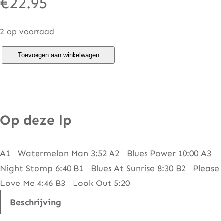
€
22.95
2 op voorraad
A
Toevoegen aan winkelwagen
l
b
e
r
Op deze lp
t
K
A1 Watermelon Man 3:52 A2 Blues Power 10:00 A3
i
Night Stomp 6:40 B1 Blues At Sunrise 8:30 B2 Please
n
Love Me 4:46 B3 Look Out 5:20
g
–
Beschrijving
L