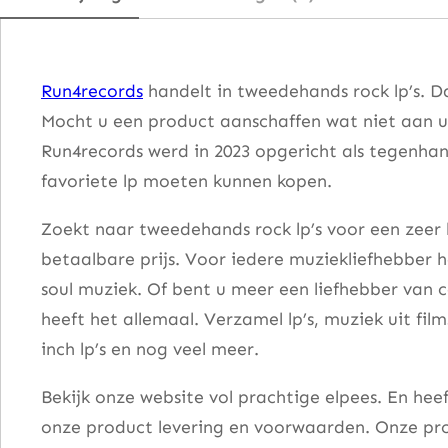
a
t
i
Run4records
handelt in tweedehands rock lp’s. D
o
Mocht u een product aanschaffen wat niet aan u
n
Run4records werd in 2023 opgericht als tegenhang
a
favoriete lp moeten kunnen kopen.
a
n
Zoekt naar tweedehands rock lp’s voor een zeer 
t
betaalbare prijs. Voor iedere muziekliefhebber he
a
soul muziek. Of bent u meer een liefhebber van 
l
heeft het allemaal. Verzamel lp’s, muziek uit fi
inch lp’s en nog veel meer.
Bekijk onze website vol prachtige elpees. En he
onze product levering en voorwaarden. Onze pro