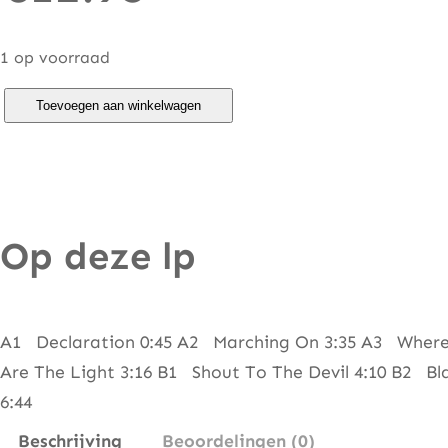
1 op voorraad
A
Toevoegen aan winkelwagen
l
a
r
m
Op deze lp
–
D
e
c
A1 Declaration 0:45 A2 Marching On 3:35 A3 Where 
l
Are The Light 3:16 B1 Shout To The Devil 4:10 B2 Bl
a
6:44
r
Beschrijving
Beoordelingen (0)