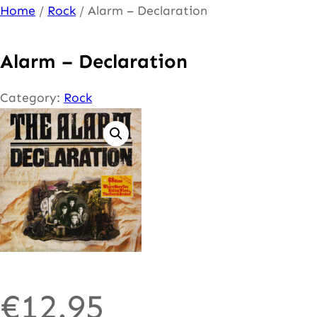
Ga
Home
/
Rock
/ Alarm – Declaration
naar
de
Alarm – Declaration
inhoud
Category:
Rock
€
12.95