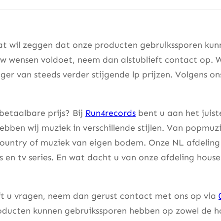
at wil zeggen dat onze producten gebruikssporen kunne
w wensen voldoet, neem dan alstublieft contact op. W
er van steeds verder stijgende lp prijzen. Volgens on
betaalbare prijs? Bij
Run4records
bent u aan het juist
bben wij muziek in verschillende stijlen. Van popmuzi
country of muziek van eigen bodem. Onze NL afdeling 
lms en tv series. En wat dacht u van onze afdeling hou
eft u vragen, neem dan gerust contact met ons op via
ducten kunnen gebruikssporen hebben op zowel de hoes