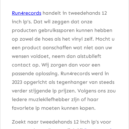
a
Run4records
handelt in tweedehands 12
a
inch lp’s. Dat wil zeggen dat onze
&
producten gebruikssporen kunnen hebben
F
op zowel de hoes als het vinyl zelf. Mocht u
a
een product aanschaffen wat niet aan uw
m
wensen voldoet, neem dan alstublieft
i
contact op. Wij zorgen dan voor een
l
passende oplossing. Run4records werd in
y
2023 opgericht als tegenhanger van steeds
a
verder stijgende lp prijzen. Volgens ons zou
a
iedere muziekliefhebber zijn of haar
n
favoriete lp moeten kunnen kopen.
t
a
Zoekt naar tweedehands 12 inch lp’s voor
l