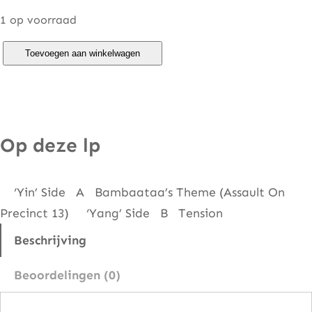
1 op voorraad
A
Toevoegen aan winkelwagen
f
r
i
k
Op deze lp
a
B
‘Yin’ Side A Bambaataa’s Theme (Assault On
a
Precinct 13) ‘Yang’ Side B Tension
m
b
Beschrijving
a
Beoordelingen (0)
a
t