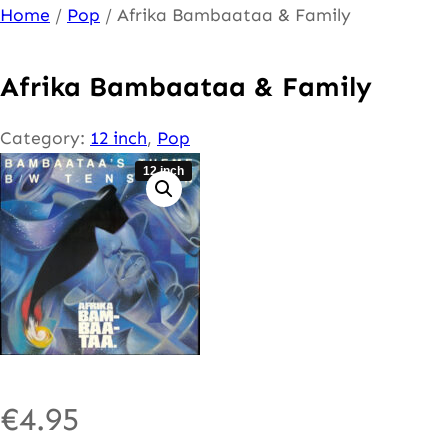
Ga
Home
/
Pop
/ Afrika Bambaataa & Family
naar
de
Afrika Bambaataa & Family
inhoud
Category:
12 inch
, 
Pop
12 inch
€
4.95