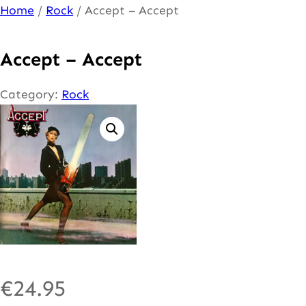
Ga
Home
/
Rock
/ Accept – Accept
naar
de
Accept – Accept
inhoud
Category:
Rock
€
24.95