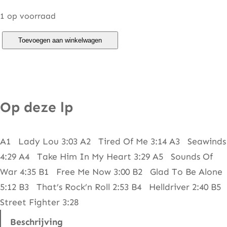
1 op voorraad
A
Toevoegen aan winkelwagen
c
c
e
p
Op deze lp
t
–
A1 Lady Lou 3:03 A2 Tired Of Me 3:14 A3 Seawinds
A
4:29 A4 Take Him In My Heart 3:29 A5 Sounds Of
c
War 4:35 B1 Free Me Now 3:00 B2 Glad To Be Alone
c
5:12 B3 That’s Rock’n Roll 2:53 B4 Helldriver 2:40 B5
e
Street Fighter 3:28
p
t
Beschrijving