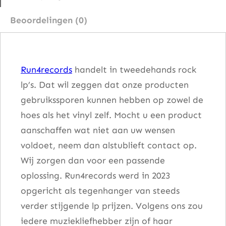
a
Beoordelingen (0)
a
n
t
Run4records
handelt in tweedehands rock
a
lp’s. Dat wil zeggen dat onze producten
l
gebruikssporen kunnen hebben op zowel de
hoes als het vinyl zelf. Mocht u een product
aanschaffen wat niet aan uw wensen
voldoet, neem dan alstublieft contact op.
Wij zorgen dan voor een passende
oplossing. Run4records werd in 2023
opgericht als tegenhanger van steeds
verder stijgende lp prijzen. Volgens ons zou
iedere muziekliefhebber zijn of haar