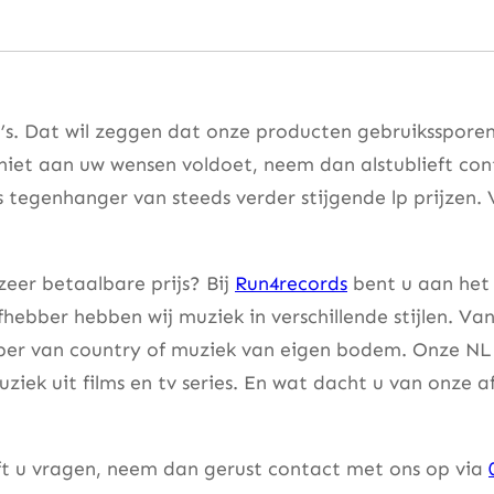
’s. Dat wil zeggen dat onze producten gebruikssporen
 niet aan uw wensen voldoet, neem dan alstublieft co
s tegenhanger van steeds verder stijgende lp prijzen. 
eer betaalbare prijs? Bij
Run4records
bent u aan het 
fhebber hebben wij muziek in verschillende stijlen. Va
bber van country of muziek van eigen bodem. Onze NL 
uziek uit films en tv series. En wat dacht u van onze 
eft u vragen, neem dan gerust contact met ons op via