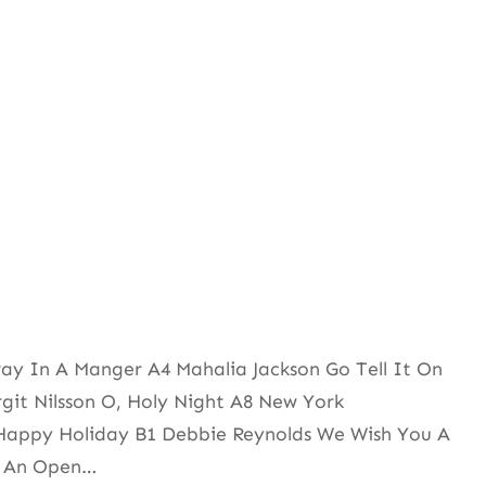
y In A Manger A4 Mahalia Jackson Go Tell It On
git Nilsson O, Holy Night A8 New York
 Happy Holiday B1 Debbie Reynolds We Wish You A
On An Open…