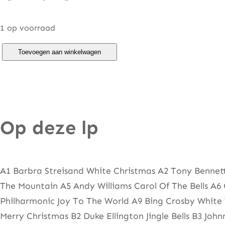
1 op voorraad
A
Toevoegen aan winkelwagen
C
h
r
i
Op deze lp
s
t
m
a
A1 Barbra Streisand White Christmas A2 Tony Bennet
s
The Mountain A5 Andy Williams Carol Of The Bells A6
G
Philharmonic Joy To The World A9 Bing Crosby Whit
i
Merry Christmas B2 Duke Ellington Jingle Bells B3 J