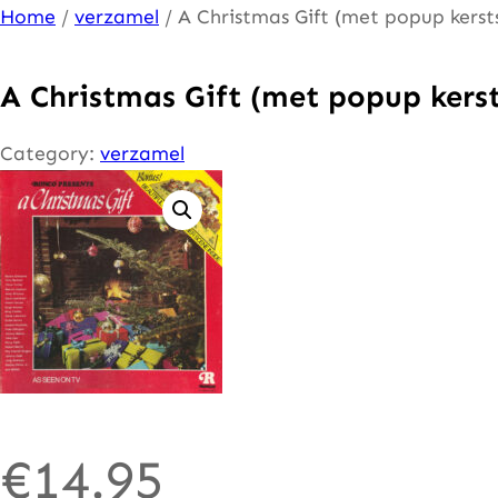
Ga
Home
/
verzamel
/ A Christmas Gift (met popup kerst
naar
de
A Christmas Gift (met popup kerst
inhoud
Category:
verzamel
€
14.95