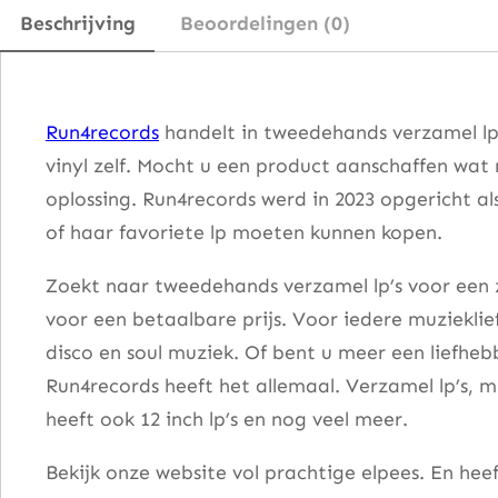
f
Beschrijving
Beoordelingen (0)
t
(
m
Run4records
handelt in tweedehands verzamel lp
e
vinyl zelf. Mocht u een product aanschaffen wat
t
oplossing. Run4records werd in 2023 opgericht al
p
of haar favoriete lp moeten kunnen kopen.
o
p
Zoekt naar tweedehands verzamel lp’s voor een z
u
voor een betaalbare prijs. Voor iedere muzieklie
p
disco en soul muziek. Of bent u meer een liefhe
k
Run4records heeft het allemaal. Verzamel lp’s, m
e
heeft ook 12 inch lp’s en nog veel meer.
r
Bekijk onze website vol prachtige elpees. En he
s