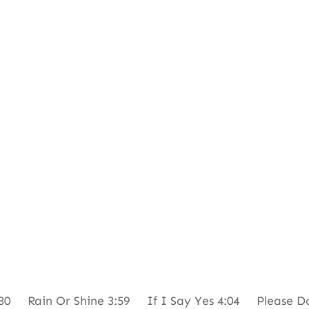
0 Rain Or Shine 3:59 If I Say Yes 4:04 Please Don