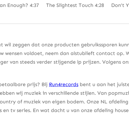
 Enough? 4:37 The Slightest Touch 4:28 Don’t Yo
t wil zeggen dat onze producten gebruikssporen kunne
w wensen voldoet, neem dan alstublieft contact op. W
er van steeds verder stijgende lp prijzen. Volgens on
etaalbare prijs? Bij
Run4records
bent u aan het juist
bben wij muziek in verschillende stijlen. Van popmuzi
country of muziek van eigen bodem. Onze NL afdeling 
lms en tv series. En wat dacht u van onze afdeling hou