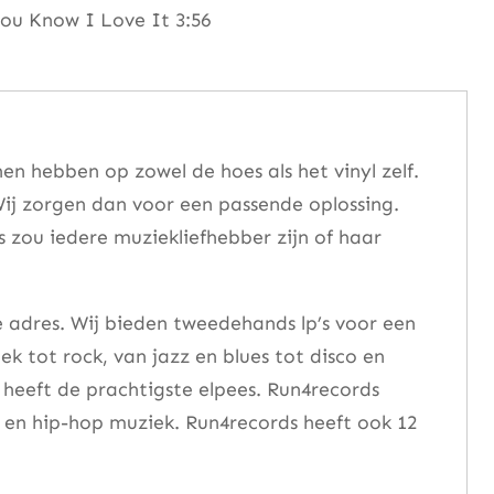
u Know I Love It 3:56
n hebben op zowel de hoes als het vinyl zelf.
ij zorgen dan voor een passende oplossing.
s zou iedere muziekliefhebber zijn of haar
e adres. Wij bieden tweedehands lp’s voor een
ek tot rock, van jazz en blues tot disco en
heeft de prachtigste elpees. Run4records
se en hip-hop muziek. Run4records heeft ook 12