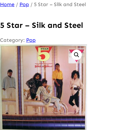
Ga
Home
/
Pop
/ 5 Star – Silk and Steel
naar
de
5 Star – Silk and Steel
inhoud
Category:
Pop