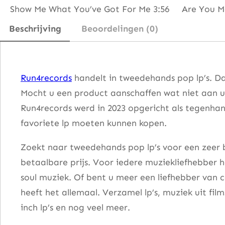
k
Show Me What You’ve Got For Me 3:56 Are You Man
a
Beschrijving
Beoordelingen (0)
n
d
S
Run4records
handelt in tweedehands pop lp’s. Da
t
Mocht u een product aanschaffen wat niet aan u
e
Run4records werd in 2023 opgericht als tegenhang
e
favoriete lp moeten kunnen kopen.
l
a
Zoekt naar tweedehands pop lp’s voor een zeer b
a
betaalbare prijs. Voor iedere muziekliefhebber he
n
soul muziek. Of bent u meer een liefhebber van 
t
heeft het allemaal. Verzamel lp’s, muziek uit fi
a
inch lp’s en nog veel meer.
l