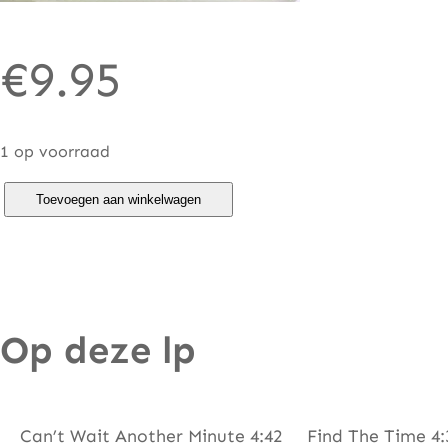
€
9.95
1 op voorraad
5
Toevoegen aan winkelwagen
S
t
a
r
Op deze lp
–
S
i
l
Can’t Wait Another Minute 4:42 Find The Time 4:3