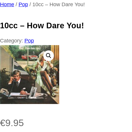
Ga
Home
/
Pop
/ 10cc – How Dare You!
naar
de
10cc – How Dare You!
inhoud
Category:
Pop
€
9.95