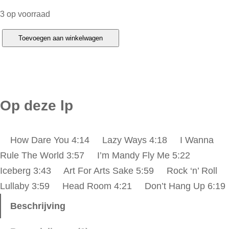
3 op voorraad
1
Toevoegen aan winkelwagen
0
c
c
–
Op deze lp
H
o
How Dare You 4:14 Lazy Ways 4:18 I Wanna
w
Rule The World 3:57 I’m Mandy Fly Me 5:22
D
Iceberg 3:43 Art For Arts Sake 5:59 Rock ‘n’ Roll
a
Lullaby 3:59 Head Room 4:21 Don’t Hang Up 6:19
r
e
Beschrijving
Y