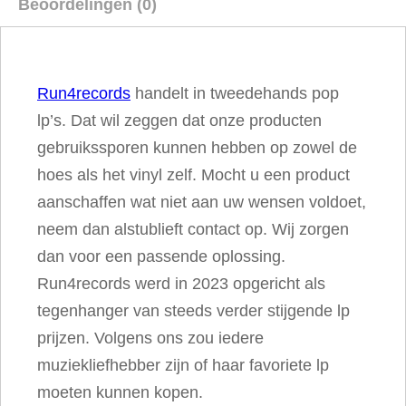
Beoordelingen (0)
o
u
!
Run4records
handelt in tweedehands pop
a
lp’s. Dat wil zeggen dat onze producten
a
gebruikssporen kunnen hebben op zowel de
n
hoes als het vinyl zelf. Mocht u een product
t
aanschaffen wat niet aan uw wensen voldoet,
a
neem dan alstublieft contact op. Wij zorgen
l
dan voor een passende oplossing.
Run4records werd in 2023 opgericht als
tegenhanger van steeds verder stijgende lp
prijzen. Volgens ons zou iedere
muziekliefhebber zijn of haar favoriete lp
moeten kunnen kopen.