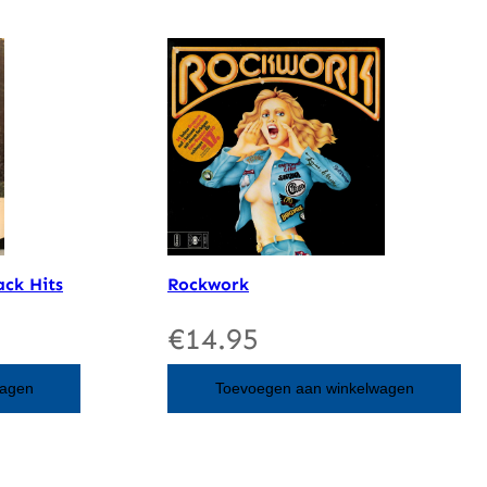
ack Hits
Rockwork
€
14.95
wagen
Toevoegen aan winkelwagen