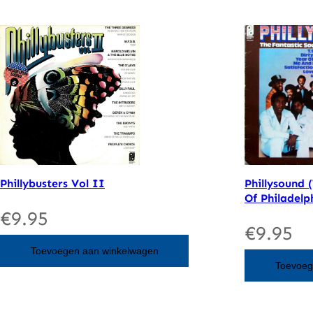
Phillybusters Vol II
Phillysound 
Of Philadelp
€
9.95
€
9.95
Toevoegen aan winkelwagen
Toevoeg