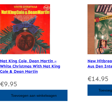
z
o
e
k
e
n
Nat King Cole, Dean Martin –
New Hitbreak
White Christmas With Nat King
Aus Den Inte
Cole & Dean Martin
€
14.95
€
9.95
Toevoeg
Toevoegen aan winkelwagen