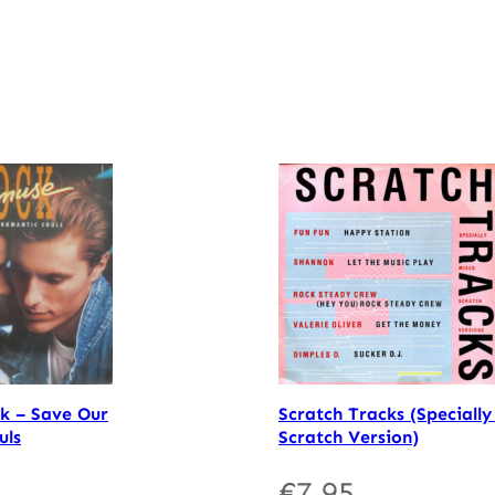
k – Save Our
Scratch Tracks (Speciall
uls
Scratch Version)
€
7.95