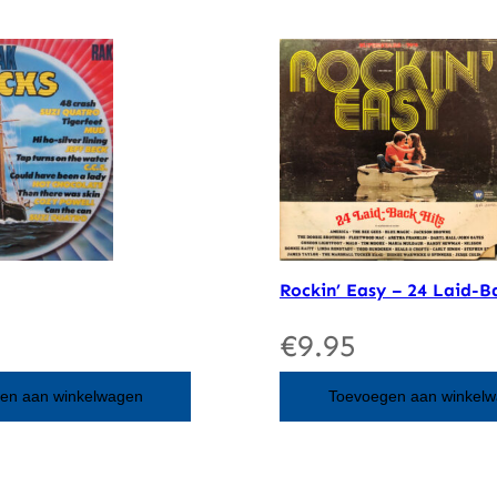
Rockin’ Easy – 24 Laid-B
€
9.95
en aan winkelwagen
Toevoegen aan winkel