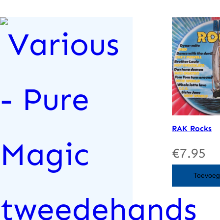
RAK Rocks
€
7.95
Toevoeg