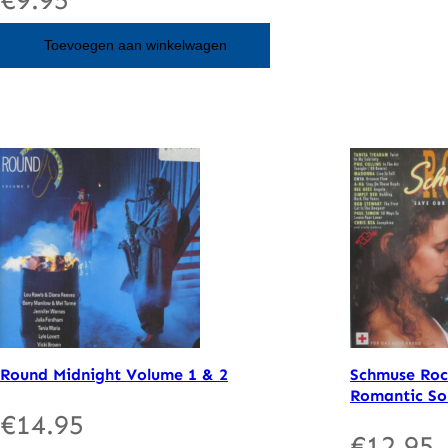
Toevoegen aan winkelwagen
Round Midnight Volume 1 & 2
Schmuse Roc
Romantic So
€
14.95
€
12.95